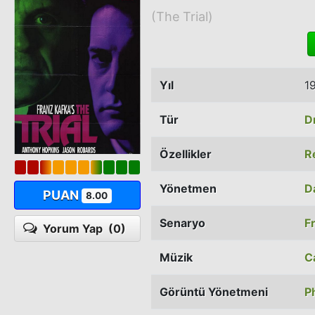
(The Trial)
Yıl
1
Tür
D
Özellikler
R
Yönetmen
D
PUAN
8.00
Senaryo
F
Yorum Yap
(0)
Müzik
C
Görüntü Yönetmeni
P