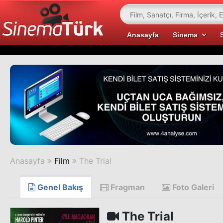
Anasayfa
Sinema
Anasayfa
Film
The Trial
Genel Bakış
Fragman
Foto Galeri
The Trial