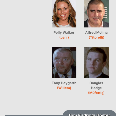
Polly Walker
Alfred Molina
(Leni)
(Titorelli)
Tony Haygarth
Douglas
(Willem)
Hodge
(Müfettiş)
Tüm Kadroyu Göster