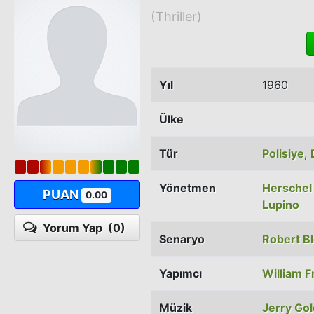
(Thriller)
Yıl
1960
Ülke
Tür
Polisiye
,
Yönetmen
Herschel
PUAN
0.00
Lupino
Yorum Yap
(0)
Senaryo
Robert B
Yapımcı
William F
Müzik
Jerry Go