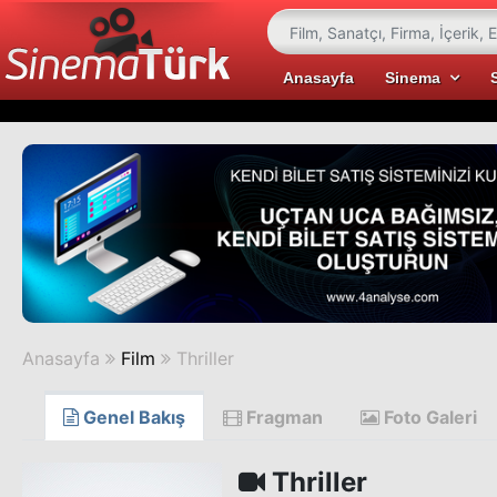
Anasayfa
Sinema
Anasayfa
Film
Thriller
Genel Bakış
Fragman
Foto Galeri
Thriller