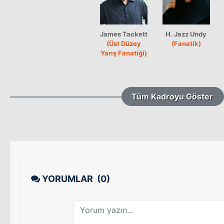
James Tackett
H. Jazz Undy
(Üst Düzey
(Fanatik)
Yarış Fanatiği)
Tüm Kadroyu Göster
YORUMLAR
(0)