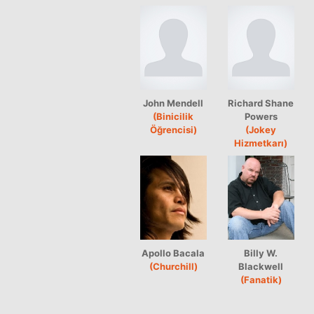
John Mendell
Richard Shane
(Binicilik
Powers
Öğrencisi)
(Jokey
Hizmetkarı)
Apollo Bacala
Billy W.
(Churchill)
Blackwell
(Fanatik)