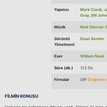
Yapımcı
Mark Ciardi
,
J
Gray
,
Bill Joh
Müzik
Nick Glennie-
Görüntü
Dean Semler
Yönetmeni
Eser
William Nack
Süre (dk.)
123 Dk.
Firmalar
UIP
(Dağıtımcı
FİLMİN KONUSU
Herkesin bir kahramana ihtiyacı vardı. Onların iki tane ol