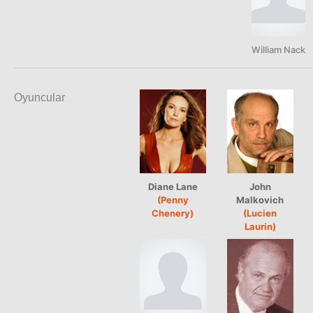
William Nack
Oyuncular
Diane Lane
John
(Penny
Malkovich
Chenery)
(Lucien
Laurin)