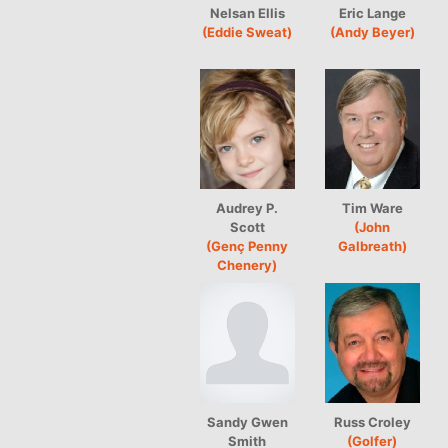
Nelsan Ellis
Eric Lange
(Eddie Sweat)
(Andy Beyer)
Audrey P.
Tim Ware
Scott
(John
(Genç Penny
Galbreath)
Chenery)
Sandy Gwen
Russ Croley
Smith
(Golfer)