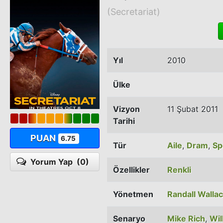
(Secretariat)
Yıl
2010
Ülke
Vizyon
11 Şubat 2011
Tarihi
PUAN
6.75
Tür
Aile
,
Dram
,
Sp
Yorum Yap
(0)
Özellikler
Renkli
Yönetmen
Randall Walla
Senaryo
Mike Rich
,
Wil