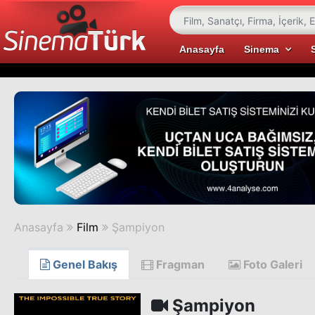
Anasayfa
Sinema
Anasayfa
Film
Şampiyon
Genel Bakış
Fragman
Foto Galeri
Şampiyon