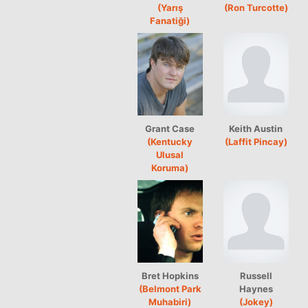
(Yarış
(Ron Turcotte)
Fanatiği)
Grant Case
Keith Austin
(Kentucky
(Laffit Pincay)
Ulusal
Koruma)
Bret Hopkins
Russell
(Belmont Park
Haynes
Muhabiri)
(Jokey)