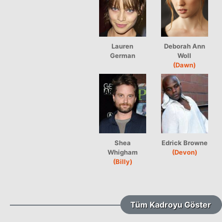
Lauren
Deborah Ann
German
Woll
(Dawn)
Shea
Edrick Browne
Whigham
(Devon)
(Billy)
Tüm Kadroyu Göster