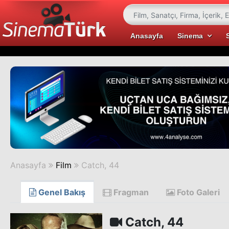
Anasayfa
Sinema
Anasayfa
Film
Catch, 44
Genel Bakış
Fragman
Foto Galeri
Catch, 44