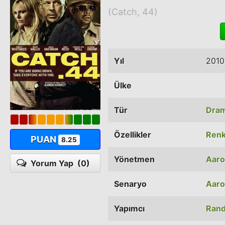
(Catch, 44)
Yıl
2010
Ülke
Tür
Dra
Özellikler
Renk
PUAN
8.25
Yönetmen
Aaro
Yorum Yap
(0)
Senaryo
Aaro
Yapımcı
Rand