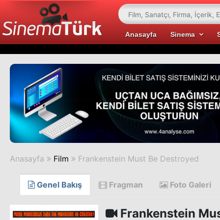
Anasayfa
Sinema
Anasayfa
Film
Frankenstein Must Be Destroyed
Genel Bakış
Fragman
Foto Galeri
Frankenstein Mus