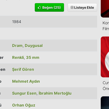
Beğen
(25)
Listeye Ekle
1984
Kor
Film
Dram
,
Duygusal
ler
Renkli
,
35 mm
men
Şerif Gören
o
Mehmet Aydın
Cum
Öne
ı
Sungur Esen
,
İbrahim Mertoğlu
ü
Orhan Oğuz