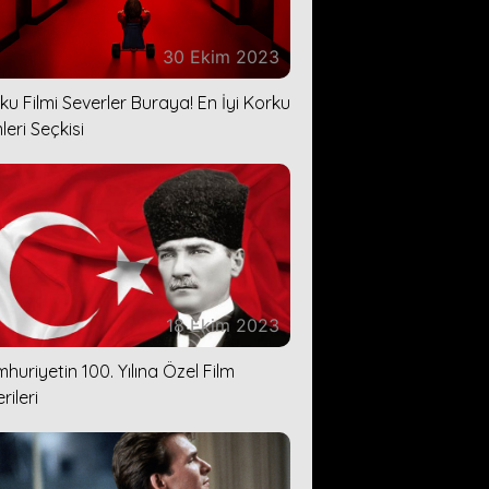
30 Ekim 2023
ku Filmi Severler Buraya! En İyi Korku
leri Seçkisi
18 Ekim 2023
huriyetin 100. Yılına Özel Film
rileri