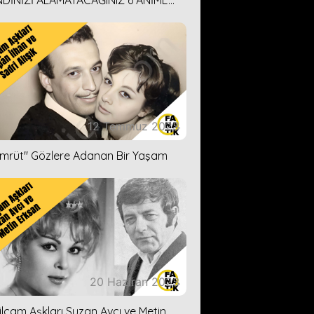
DİNİZİ ALAMAYACAĞINIZ 6 ANİME
İ ÖNERİMİZ
12 Temmuz 2023
ümrüt'' Gözlere Adanan Bir Yaşam
20 Haziran 2023
ilçam Aşkları Suzan Avcı ve Metin