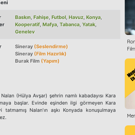
eni
r
Baskın
,
Fahişe
,
Futbol
,
Havuz
,
Konya
,
er
Kooperatif
,
Mafya
,
Tabanca
,
Yatak
,
Genelev
Rom
r
Sineray
(Seslendirme)
Film
Sineray
(Film Hazırlık)
Burak Film
(Yapım)
Nalan (Hülya Avşar) şehrin namlı kabadayısı Kara
amaya başlar. Evinde eşinden ilgi görmeyen Kara
iyi tatmamış Nalan'ın aşkı Konyada konuşulmaya
Mem
ez.