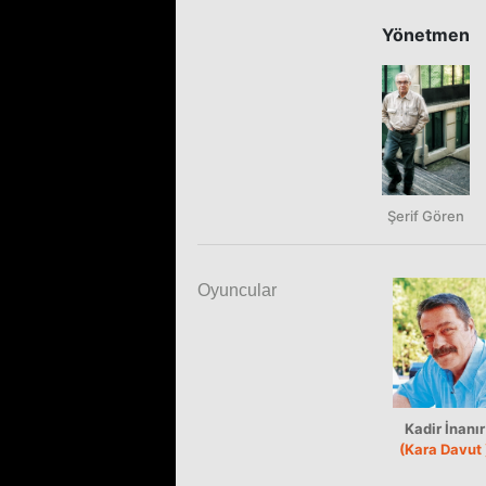
Yönetmen
Şerif Gören
Oyuncular
Kadir İnanır
(Kara Davut 