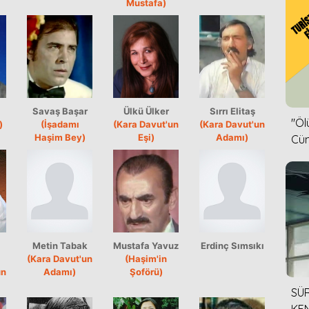
Mustafa)
Savaş Başar
Ülkü Ülker
Sırrı Elitaş
''Ö
)
(İşadamı
(Kara Davut'un
(Kara Davut'un
Haşim Bey)
Eşi)
Adamı)
Cün
Metin Tabak
Mustafa Yavuz
Erdinç Sımsıkı
(Kara Davut'un
(Haşim'in
un
Adamı)
Şoförü)
SÜR