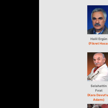
Halil Ergün
(Fikret Hoca
Selahattin
Fırat
(Kara Davut'
Adamı)