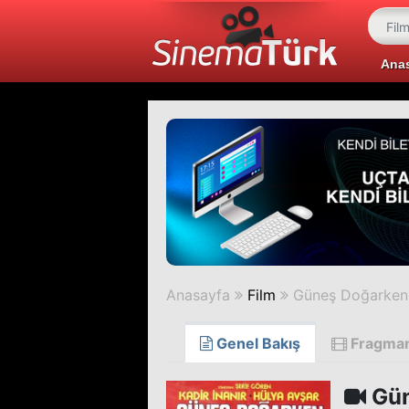
Ana
Anasayfa
Film
Güneş Doğarken
Genel Bakış
Fragma
Gün