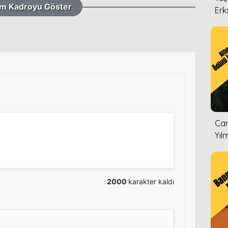
m Kadroyu Göster
Erk
Can
Yıl
2000
karakter kaldı