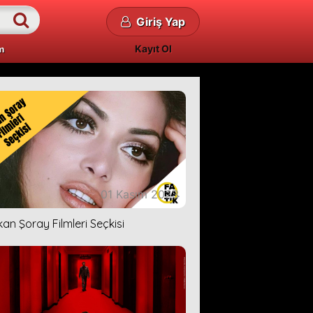
Giriş Yap
Kayıt Ol
m
01 Kasım 2023
kan Şoray Filmleri Seçkisi