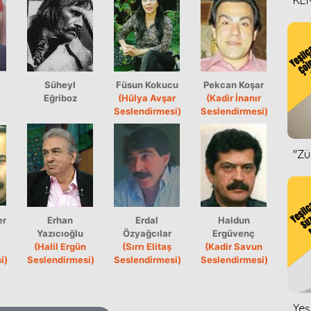
KEN
DİZ
Süheyl
Füsun Kokucu
Pekcan Koşar
Eğriboz
(Hülya Avşar
(Kadir İnanır
Seslendirmesi)
Seslendirmesi)
''Z
er
Erhan
Erdal
Haldun
Yazıcıoğlu
Özyağcılar
Ergüvenç
(Halil Ergün
(Sırrı Elitaş
(Kadir Savun
i)
Seslendirmesi)
Seslendirmesi)
Seslendirmesi)
Yeş