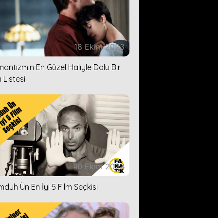
18 Ekim 2023
antizmin En Güzel Haliyle Dolu Bir
 Listesi
10 Ekim 2023
duh Ün En İyi 5 Film Seçkisi