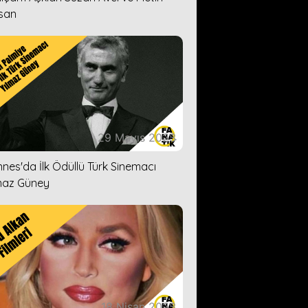
san
29 Mayıs 2023
nes'da İlk Ödüllü Türk Sinemacı
maz Güney
18 Nisan 2023