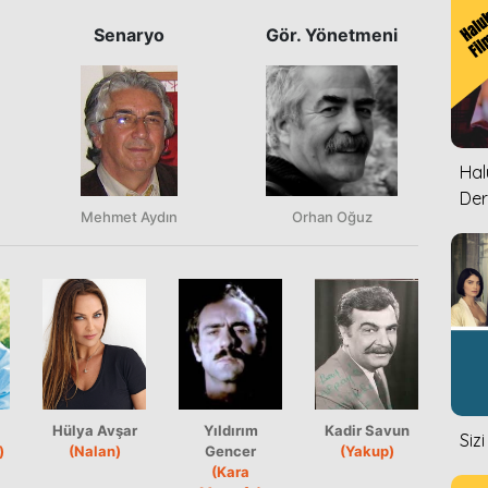
Senaryo
Gör. Yönetmeni
Halu
Der
Mehmet Aydın
Orhan Oğuz
Hülya Avşar
Yıldırım
Kadir Savun
Siz
)
(Nalan)
Gencer
(Yakup)
(Kara