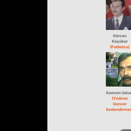
Gürcan
Küçüker
(Futbolcu)
Kamran Uslu
(Yıldırım
Gencer
Seslendirmes