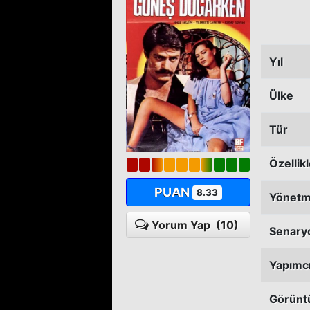
Yıl
Ülke
Tür
Özellik
PUAN
8.33
Yönet
Yorum Yap
(10)
Senary
Yapımc
Görünt