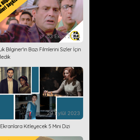
03 Ekim 2023
k Bilginer'in Bazı Filmlerini Sizler İçin
ledik
29 Eylül 2023
i Ekranlara Kitleyecek 5 Mini Dizi