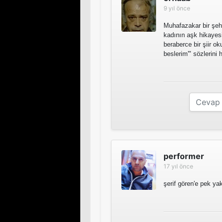
9 yıl önce
Muhafazakar bir şehi
kadının aşk hikayesi
beraberce bir şiir ok
beslerim'" sözlerini 
performer
17 yıl önce
şerif gören'e pek ya