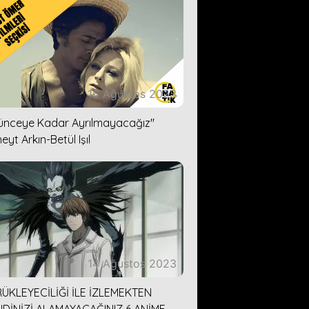
16 Ağustos 2023
lünceye Kadar Ayrılmayacağız''
eyt Arkın-Betül Işıl
14 Ağustos 2023
ÜKLEYECİLİĞİ İLE İZLEMEKTEN