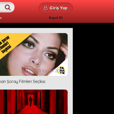
Giriş Yap
Kayıt Ol
m
01 Kasım 2023
kan Şoray Filmleri Seçkisi