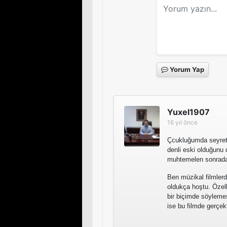
Yorum Yap
Yuxel1907
16 yıl önce
Çcukluğumda seyrett
denli eski olduğunu
muhtemelen sonradan
Ben müzikal filmler
oldukça hoştu. Özel
bir biçimde söylem
ise bu filmde gerçe