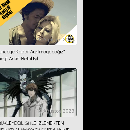
16 Ağustos 2023
lünceye Kadar Ayrılmayacağız''
eyt Arkın-Betül Işıl
14 Ağustos 2023
ÜKLEYECİLİĞİ İLE İZLEMEKTEN