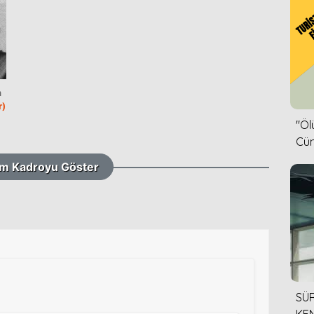
n
r)
''Ö
Cün
m Kadroyu Göster
SÜR