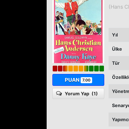
(Hans C
Yıl
Ülke
Tür
Özellik
PUAN
7.00
Yönet
Yorum Yap
(1)
Senary
Yapımc