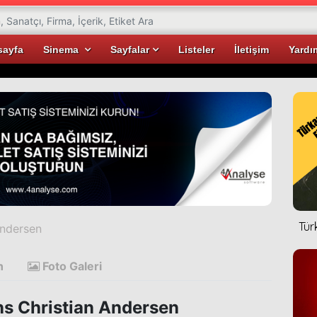
sayfa
Sinema
Sayfalar
Listeler
İletişim
Yardı
Tür
Andersen
n
Foto Galeri
s Christian Andersen