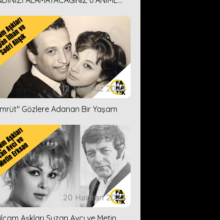
DİNİZİ ALAMAYACAĞINIZ 6 ANİME
İ ÖNERİMİZ
12 Temmuz 2023
ümrüt'' Gözlere Adanan Bir Yaşam
20 Haziran 2023
ilçam Aşkları Suzan Avcı ve Metin