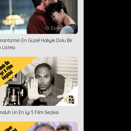
18 Ekim 2023
antizmin En Güzel Haliyle Dolu Bir
 Listesi
10 Ekim 2023
duh Ün En İyi 5 Film Seçkisi