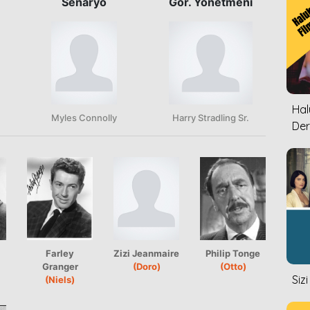
Senaryo
Gör. Yönetmeni
Halu
Myles Connolly
Harry Stradling Sr.
Der
Farley
Zizi Jeanmaire
Philip Tonge
Granger
(Doro)
(Otto)
Siz
(Niels)