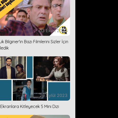
03 Ekim 2023
k Bilginer'in Bazı Filmlerini Sizler İçin
ledik
29 Eylül 2023
i Ekranlara Kitleyecek 5 Mini Dizi