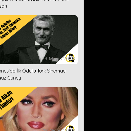
san
29 Mayıs 2023
nes'da İlk Ödüllü Türk Sinemacı
maz Güney
18 Nisan 2023