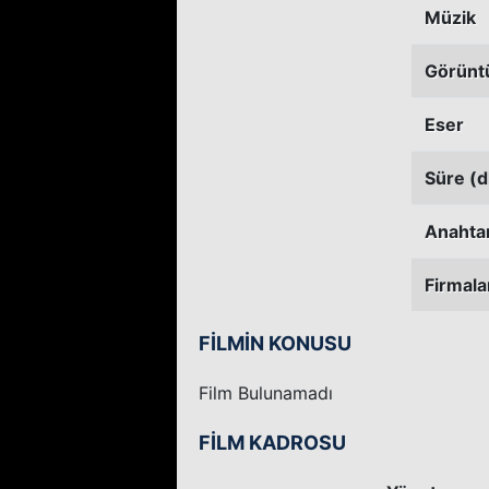
Müzik
Görünt
Eser
Süre (d
Anahtar
Firmala
FİLMİN KONUSU
Film Bulunamadı
FİLM KADROSU