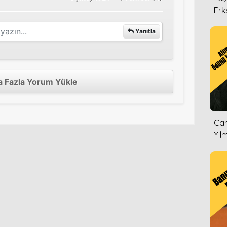
Erk
Yanıtla
 Fazla Yorum Yükle
Can
Yıl