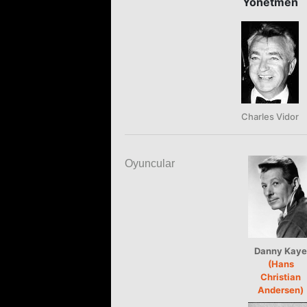
Yönetmen
Charles Vidor
Oyuncular
Danny Kaye
(Hans
Christian
Andersen)