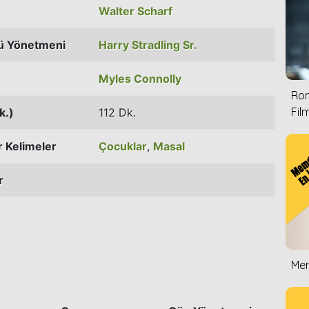
Walter Scharf
ü Yönetmeni
Harry Stradling Sr.
Myles Connolly
Rom
Film
k.)
112 Dk.
 Kelimeler
Çocuklar
,
Masal
r
Mem