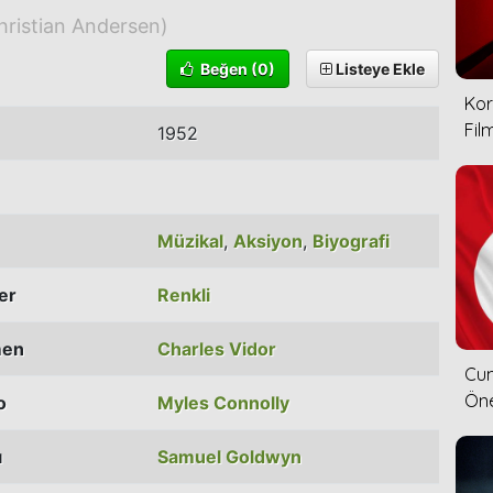
hristian Andersen)
Beğen
(0)
Listeye Ekle
Kor
Film
1952
Müzikal
,
Aksiyon
,
Biyografi
ler
Renkli
men
Charles Vidor
Cum
Öne
o
Myles Connolly
ı
Samuel Goldwyn