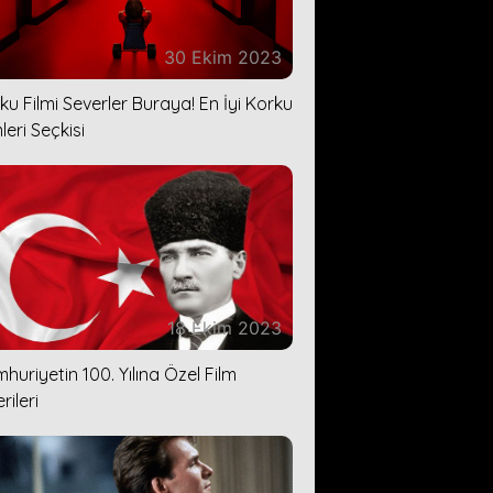
30 Ekim 2023
ku Filmi Severler Buraya! En İyi Korku
leri Seçkisi
18 Ekim 2023
huriyetin 100. Yılına Özel Film
rileri