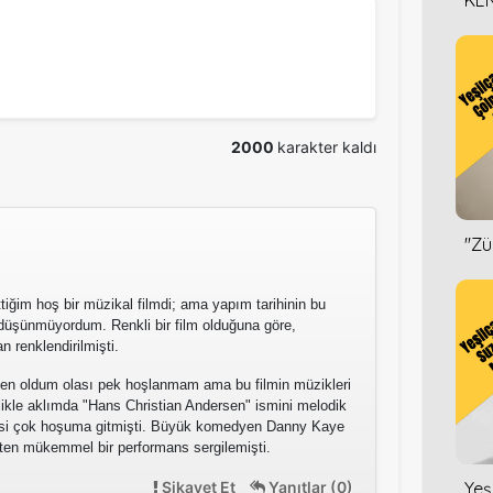
KEN
DİZ
2000
karakter kaldı
''Z
iğim hoş bir müzikal filmdi; ama yapım tarihinin bu
 düşünmüyordum. Renkli bir film olduğuna göre,
 renklendirilmişti.
den oldum olası pek hoşlanmam ama bu filmin müzikleri
likle aklımda "Hans Christian Andersen" ismini melodik
esi çok hoşuma gitmişti. Büyük komedyen Danny Kaye
kten mükemmel bir performans sergilemişti.
Şikayet Et
Yanıtlar (0)
Yeş