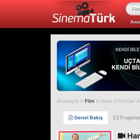
Ana
Anasayfa
Film
Hans Christian 
Genel Bakış
Fragma
Han