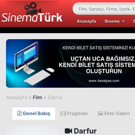
Anasayfa
Sinema
Anasayfa
Film
Darfur
Genel Bakış
Fragman
Foto Galeri
Darfur