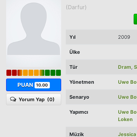
(Darfur)
Yıl
2009
Ülke
Tür
Dram
,
S
Yönetmen
Uwe Bol
PUAN
10.00
Senaryo
Uwe Bol
Yorum Yap
(0)
Yapımcı
Uwe Bol
Loken
Müzik
Jessica