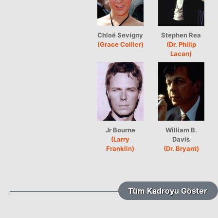
Chloë Sevigny
Stephen Rea
(Grace Collier)
(Dr. Philip
Lacan)
Jr Bourne
William B.
(Larry
Davis
Franklin)
(Dr. Bryant)
Tüm Kadroyu Göster