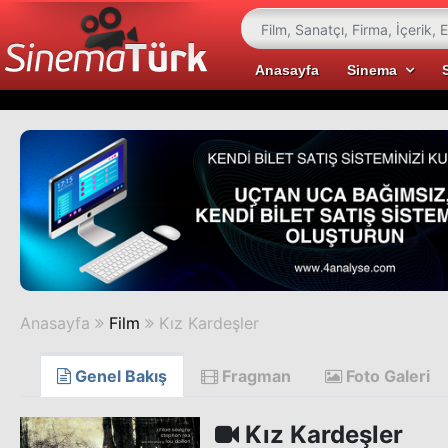
Anasayfa
Sinema
Anasayfa
Film
Kız Kardeşler
Genel Bakış
Fragman
Foto Galeri
Kız Kardeşler