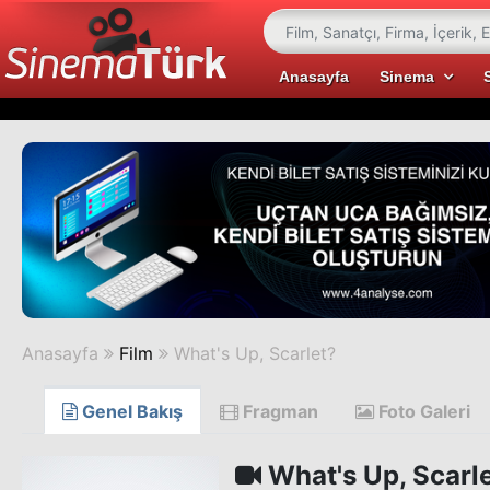
Anasayfa
Sinema
Anasayfa
Film
What's Up, Scarlet?
Genel Bakış
Fragman
Foto Galeri
What's Up, Scarl