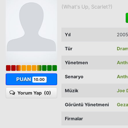
(What's Up, Scarlet?)
Yıl
200
Tür
Dra
Yönetmen
Anth
Senaryo
Anth
PUAN
10.00
Müzik
Joe 
Yorum Yap
(0)
Görüntü Yönetmeni
Geza
Firmalar