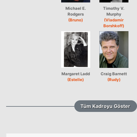
Michael E.
Timothy V.
Rodgers
Murphy
(Bruno)
(Vladamir
Borshkoff)
Margaret Ladd
Craig Barnett
(Estelle)
(Rudy)
Tüm Kadroyu Göster