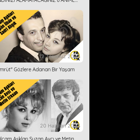
DİNİZİ ALAMAYACAĞINIZ 6 ANİME
İ ÖNERİMİZ
12 Temmuz 2023
ümrüt'' Gözlere Adanan Bir Yaşam
20 Haziran 2023
ilçam Aşkları Suzan Avcı ve Metin