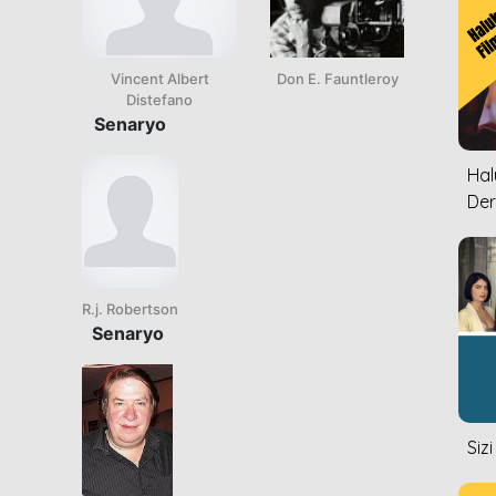
Vincent Albert
Don E. Fauntleroy
Distefano
Senaryo
Halu
Der
R.j. Robertson
Senaryo
Siz