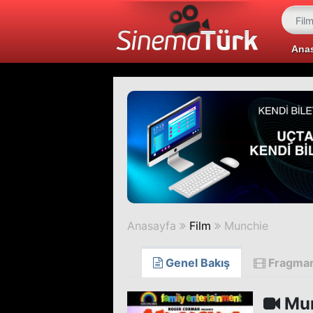
Ana
Anasayfa
Film
Munchie
Genel Bakış
Fragma
Mun