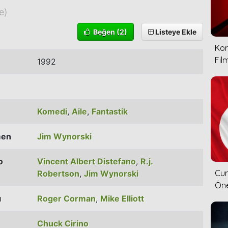
e)
Beğen
(2)
Listeye Ekle
Kor
Film
1992
Komedi
,
Aile
,
Fantastik
men
Jim Wynorski
o
Vincent Albert Distefano
,
R.j.
Cum
Robertson
,
Jim Wynorski
Öne
ı
Roger Corman
,
Mike Elliott
Chuck Cirino