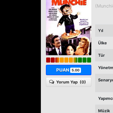
(Munchi
Yıl
Ülke
Tür
Yönet
PUAN
5.00
Senary
Yorum Yap
(0)
Yapımc
Müzik