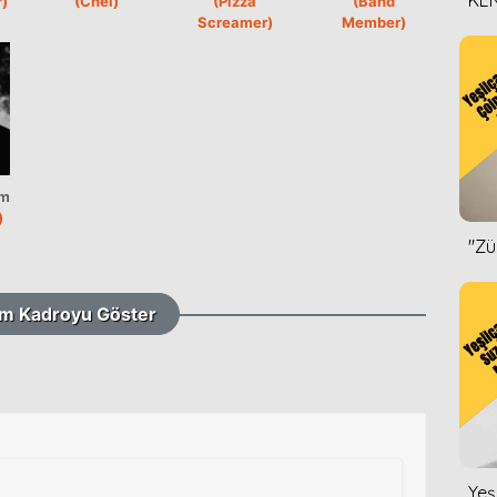
KEN
r)
(Chel)
(Pizza
(Band
Screamer)
Member)
DİZ
mm
)
''Z
m Kadroyu Göster
Yeş