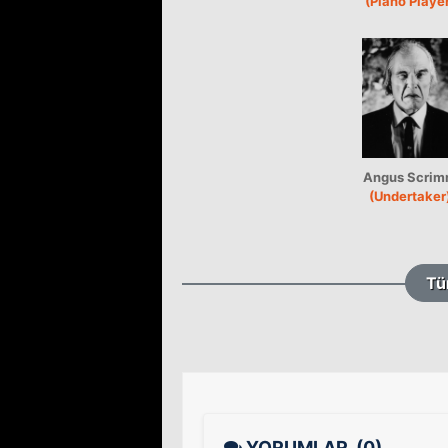
(Piano Playe
Angus Scri
(Undertaker
Tü
YORUMLAR
(0)