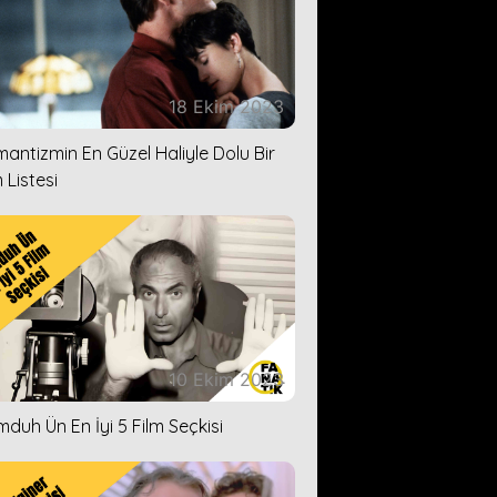
18 Ekim 2023
antizmin En Güzel Haliyle Dolu Bir
 Listesi
10 Ekim 2023
duh Ün En İyi 5 Film Seçkisi