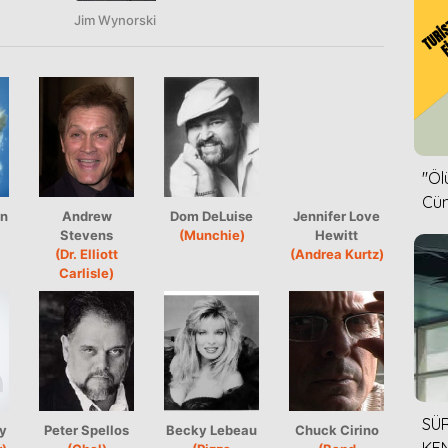
Jim Wynorski
''Ö
Cün
on
Andrew
Dom DeLuise
Jennifer Love
Stevens
(Munchie)
Hewitt
(Dr. Elliott
(Andrea Kurtz)
Carlisle)
SÜR
y
Peter Spellos
Becky Lebeau
Chuck Cirino