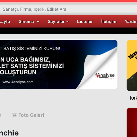
sayfa
Sinema
Sayfalar
Listeler
İletişim
Yardı
Tür
n
Foto Galeri
chie