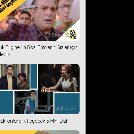
03 Ekim 2023
k Bilginer'in Bazı Filmlerini Sizler İçin
ledik
29 Eylül 2023
i Ekranlara Kitleyecek 5 Mini Dizi