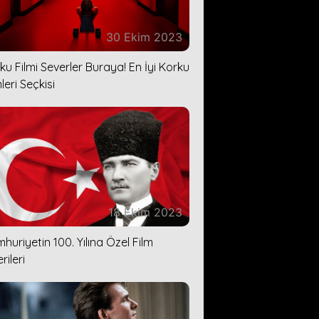
30 Ekim 2023
ku Filmi Severler Buraya! En İyi Korku
leri Seçkisi
18 Ekim 2023
huriyetin 100. Yılına Özel Film
rileri