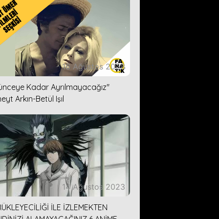
16 Ağustos 2023
lünceye Kadar Ayrılmayacağız''
eyt Arkın-Betül Işıl
14 Ağustos 2023
ÜKLEYECİLİĞİ İLE İZLEMEKTEN