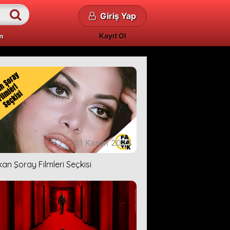
Giriş Yap
Kayıt Ol
m
01 Kasım 2023
kan Şoray Filmleri Seçkisi