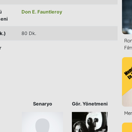
ü
Don E. Fauntleroy
eni
k.)
80 Dk.
Rom
r
Film
Senaryo
Gör. Yönetmeni
Mem