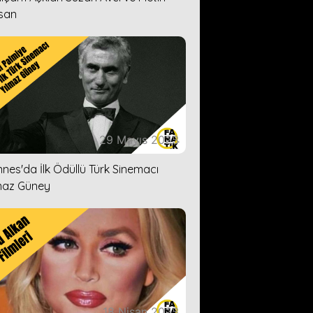
san
29 Mayıs 2023
nes'da İlk Ödüllü Türk Sinemacı
maz Güney
18 Nisan 2023