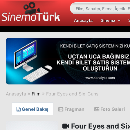
Anasayfa
Sinema
Anasayfa
Film
Four Eyes and Six-Guns
Genel Bakış
Fragman
Foto Galeri
Four Eyes and Si