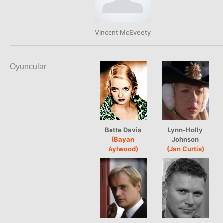
Vincent McEveety
Oyuncular
Bette Davis
Lynn-Holly
(Bayan
Johnson
Aylwood)
(Jan Curtis)