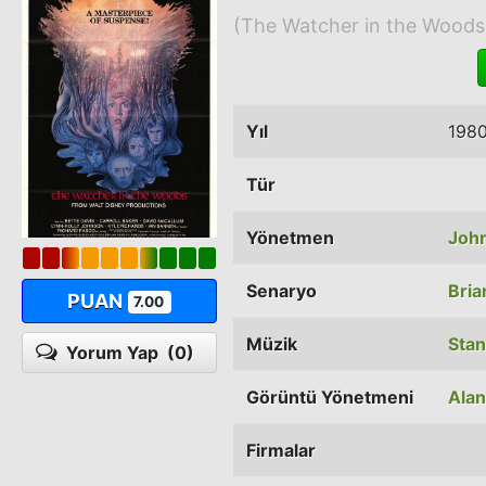
(The Watcher in the Woods
Yıl
198
Tür
Yönetmen
Joh
Senaryo
Bri
PUAN
7.00
Müzik
Stan
Yorum Yap
(0)
Görüntü Yönetmeni
Ala
Firmalar