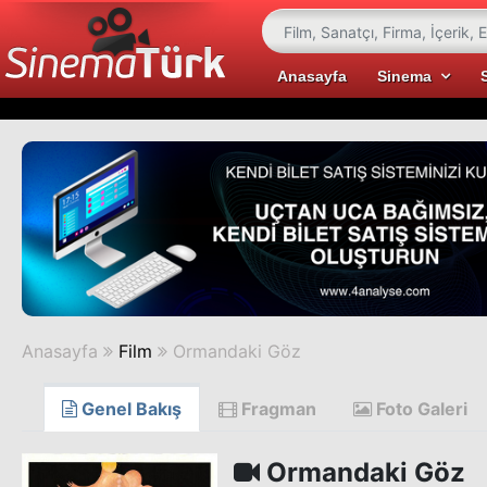
Anasayfa
Sinema
Anasayfa
Film
Ormandaki Göz
Genel Bakış
Fragman
Foto Galeri
Ormandaki Göz