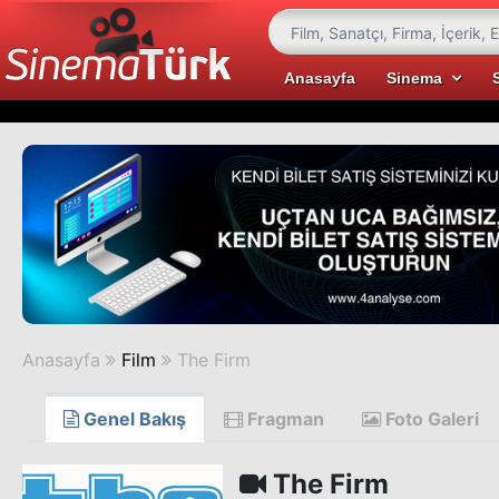
Anasayfa
Sinema
Anasayfa
Film
The Firm
Genel Bakış
Fragman
Foto Galeri
The Firm