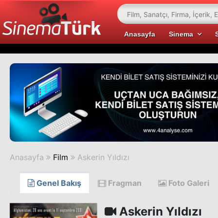
Anasayfa
Sinema
Anasayfa
Film
Askerin Yıldızı
Genel Bakış
Fragman
Foto Galeri
Askerin Yıldızı