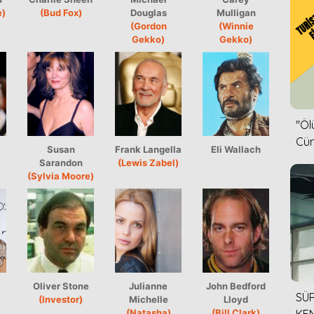
e)
(Bud Fox)
Douglas
Mulligan
(Gordon
(Winnie
Gekko)
Gekko)
''Ö
Cün
Susan
Frank Langella
Eli Wallach
Sarandon
(Lewis Zabel)
(Sylvia Moore)
Oliver Stone
Julianne
John Bedford
SÜR
(Investor)
Michelle
Lloyd
(Natasha)
(Bill Clark)