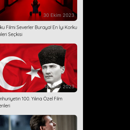
30 Ekim 2023
ku Filmi Severler Buraya! En İyi Korku
leri Seçkisi
18 Ekim 2023
huriyetin 100. Yılına Özel Film
rileri