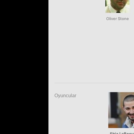
Oliver Stone
Oyuncular
Shia LaBeou