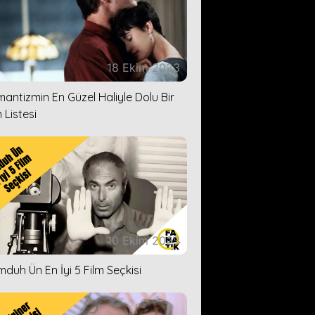
18 Ekim 2023
antizmin En Güzel Haliyle Dolu Bir
 Listesi
10 Ekim 2023
duh Ün En İyi 5 Film Seçkisi