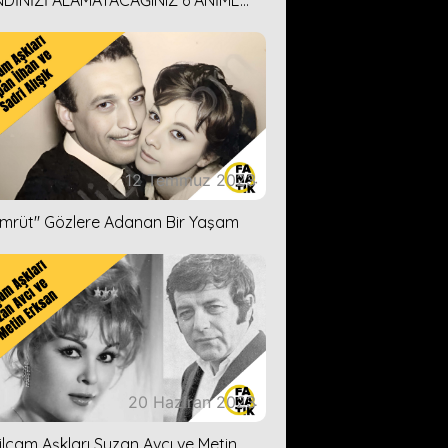
DİNİZİ ALAMAYACAĞINIZ 6 ANİME
İ ÖNERİMİZ
12 Temmuz 2023
ümrüt'' Gözlere Adanan Bir Yaşam
20 Haziran 2023
ilçam Aşkları Suzan Avcı ve Metin