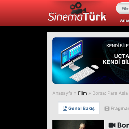
Ana
Anasayfa
Film
Borsa: Para Asl
Genel Bakış
Fragma
Bor