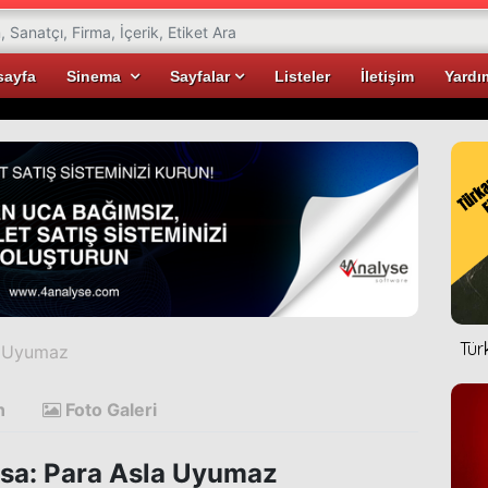
sayfa
Sinema
Sayfalar
Listeler
İletişim
Yardı
Tür
a Uyumaz
n
Foto Galeri
sa: Para Asla Uyumaz