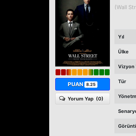
(Wall St
Yıl
Ülke
Vizyon 
Tür
PUAN
8.25
Yönet
Yorum Yap
(0)
Senary
Görünt