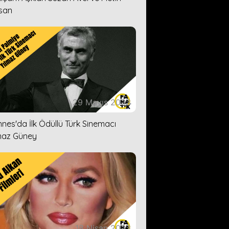
san
29 Mayıs 2023
nes'da İlk Ödüllü Türk Sinemacı
maz Güney
18 Nisan 2023