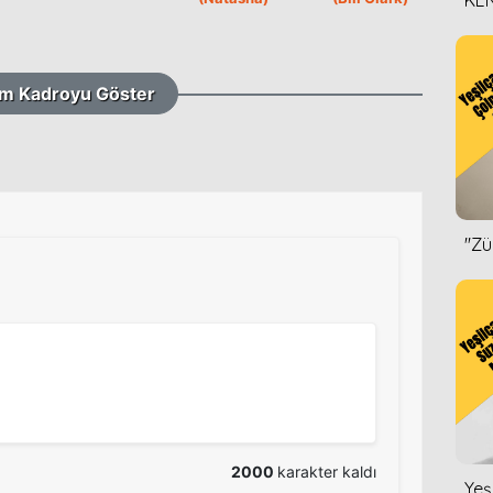
KEN
DİZ
m Kadroyu Göster
''Z
2000
karakter kaldı
Yeş