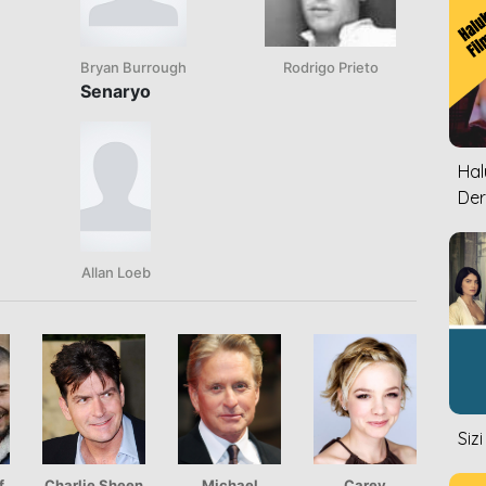
Bryan Burrough
Rodrigo Prieto
Senaryo
Halu
Der
Allan Loeb
Siz
f
Charlie Sheen
Michael
Carey