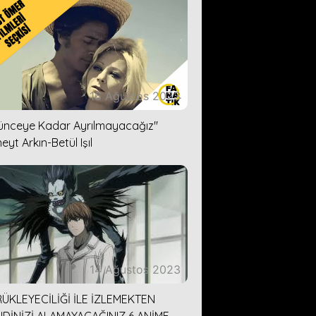
16 Ağustos 2023
lünceye Kadar Ayrılmayacağız''
eyt Arkın-Betül Işıl
14 Ağustos 2023
ÜKLEYECİLİĞİ İLE İZLEMEKTEN