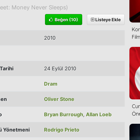
reet: Money Never Sleeps)
Beğen
(10)
Listeye Ekle
Kor
Film
2010
Tarihi
24 Eylül 2010
Dram
men
Oliver Stone
Cum
Öne
o
Bryan Burrough
,
Allan Loeb
ü Yönetmeni
Rodrigo Prieto