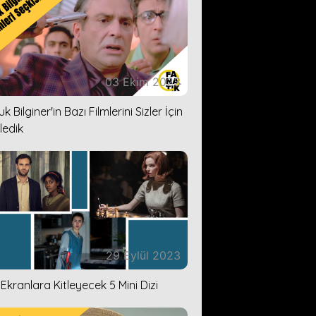
03 Ekim 2023
k Bilginer'in Bazı Filmlerini Sizler İçin
ledik
29 Eylül 2023
i Ekranlara Kitleyecek 5 Mini Dizi