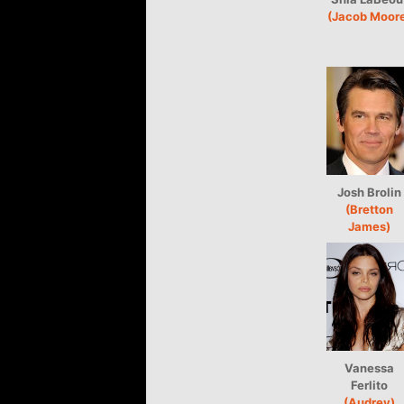
(Jacob Moor
Josh Brolin
(Bretton
James)
Vanessa
Ferlito
(Audrey)