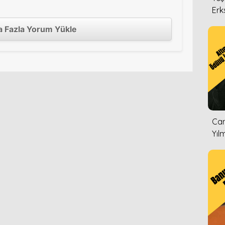
Erk
 Fazla Yorum Yükle
Can
Yıl