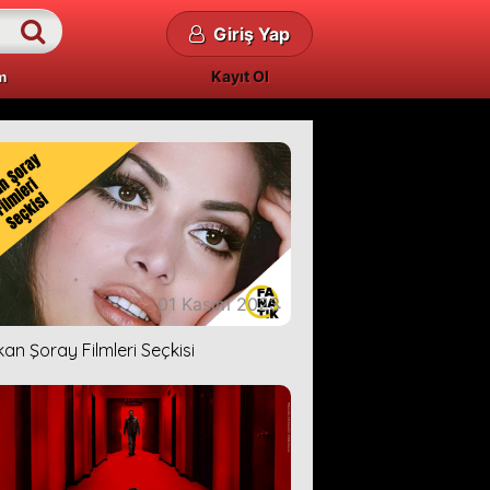
Giriş Yap
Kayıt Ol
m
01 Kasım 2023
kan Şoray Filmleri Seçkisi