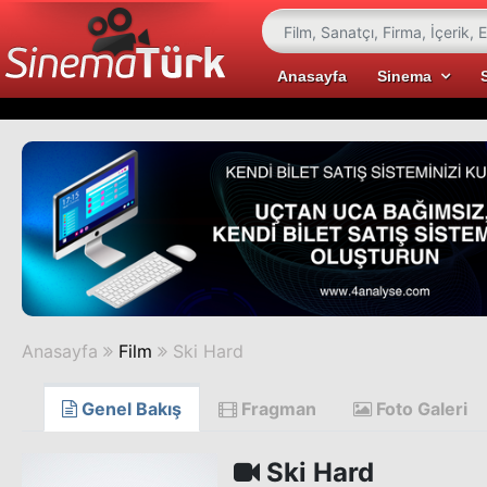
Anasayfa
Sinema
Anasayfa
Film
Ski Hard
Genel Bakış
Fragman
Foto Galeri
Ski Hard