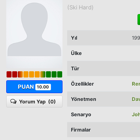
(Ski Hard)
Yıl
19
Ülke
Tür
Özellikler
Ren
PUAN
10.00
Yönetmen
Dav
Yorum Yap
(0)
Senaryo
Jo
Firmalar