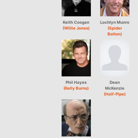
Keith Coogan
Lochlyn Munro
(Willie Jones)
(Spider
Bolton)
Phil Hayes
Dean
(Kelly Burns)
McKenzie
(Half-Pipe)