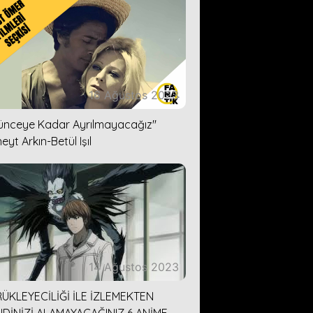
16 Ağustos 2023
lünceye Kadar Ayrılmayacağız''
eyt Arkın-Betül Işıl
14 Ağustos 2023
ÜKLEYECİLİĞİ İLE İZLEMEKTEN