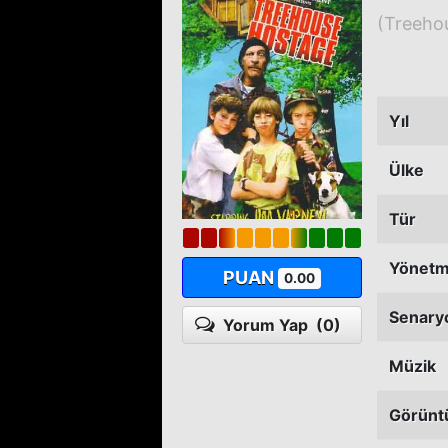
(Treeho
Yıl
Ülke
Tür
Yönet
PUAN
0.00
Senary
Yorum Yap
(0)
Müzik
Görünt