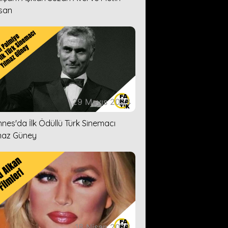
san
29 Mayıs 2023
nes'da İlk Ödüllü Türk Sinemacı
maz Güney
18 Nisan 2023