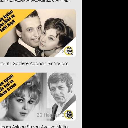
DİNİZİ ALAMAYACAĞINIZ 6 ANİME
İ ÖNERİMİZ
12 Temmuz 2023
ümrüt'' Gözlere Adanan Bir Yaşam
20 Haziran 2023
ilçam Aşkları Suzan Avcı ve Metin