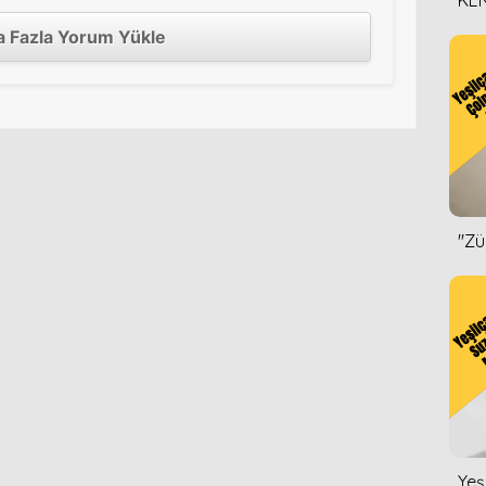
KEN
DİZ
 Fazla Yorum Yükle
''Z
Yeş