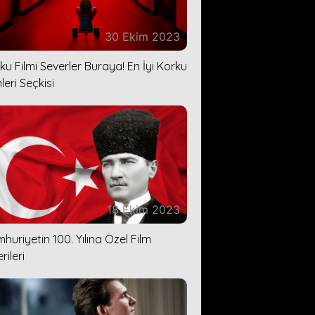
30 Ekim 2023
ku Filmi Severler Buraya! En İyi Korku
leri Seçkisi
18 Ekim 2023
huriyetin 100. Yılına Özel Film
rileri