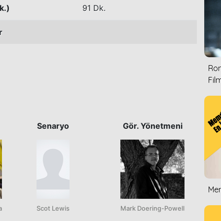
k.)
91 Dk.
r
Rom
Film
Senaryo
Gör. Yönetmeni
Mem
a
Scot Lewis
Mark Doering-Powell