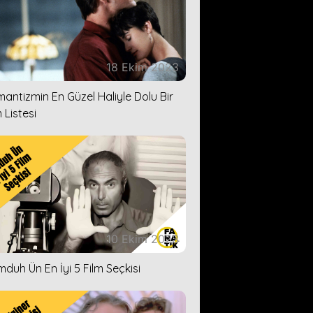
18 Ekim 2023
antizmin En Güzel Haliyle Dolu Bir
 Listesi
10 Ekim 2023
duh Ün En İyi 5 Film Seçkisi