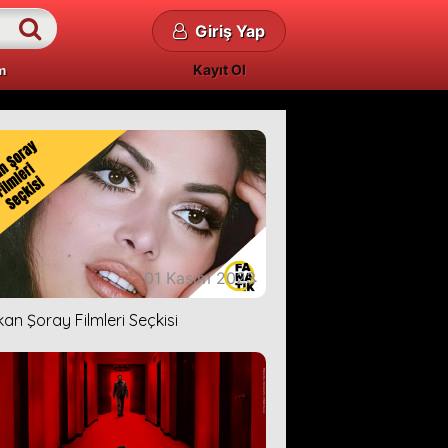
Giriş Yap
Kayıt Ol
m
01 Kasım 2023
kan Şoray Filmleri Seçkisi