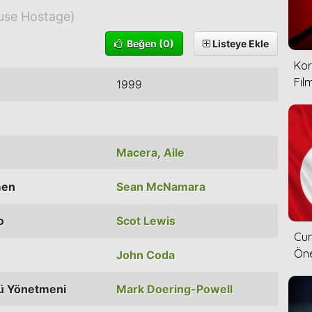
use Hostage)
Beğen
(0)
Listeye Ekle
Kor
Film
1999
Macera
,
Aile
men
Sean McNamara
o
Scot Lewis
Cum
Öne
John Coda
ü Yönetmeni
Mark Doering-Powell