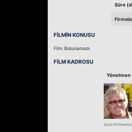
Süre (d
Firmala
FİLMİN KONUSU
Film Bulunamadı
FİLM KADROSU
Yönetmen
Sean McNamar