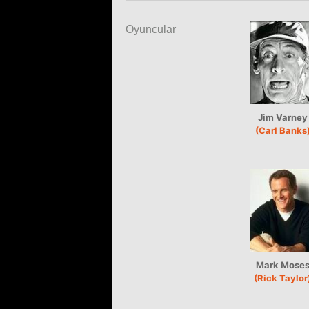
Oyuncular
Jim Varney
(Carl Banks
Mark Mose
(Rick Taylor