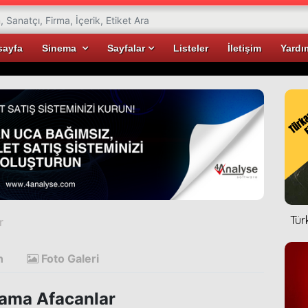
sayfa
Sinema
Sayfalar
Listeler
İletişim
Yardı
Tür
r
n
Foto Galeri
lama Afacanlar