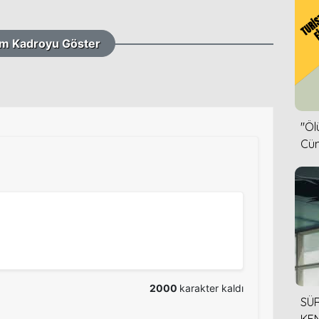
m Kadroyu Göster
''Ö
Cün
2000
karakter kaldı
SÜR