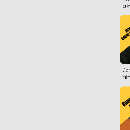
Erk
Can
Yıl