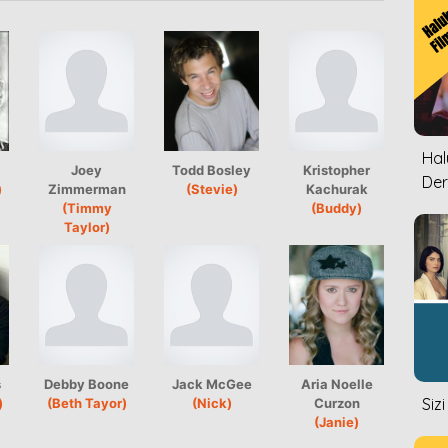
Halu
Joey
Todd Bosley
Kristopher
Der
)
Zimmerman
(Stevie)
Kachurak
(Timmy
(Buddy)
Taylor)
s
Debby Boone
Jack McGee
Aria Noelle
Siz
)
(Beth Tayor)
(Nick)
Curzon
(Janie)