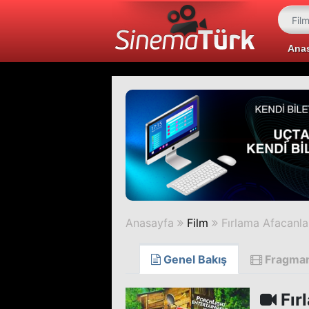
Ana
Anasayfa
Film
Fırlama Afacanla
Genel Bakış
Fragma
Fır