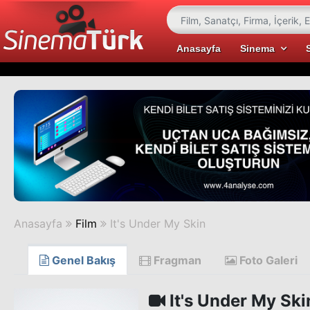
Anasayfa
Sinema
Anasayfa
Film
It's Under My Skin
Genel Bakış
Fragman
Foto Galeri
It's Under My Ski