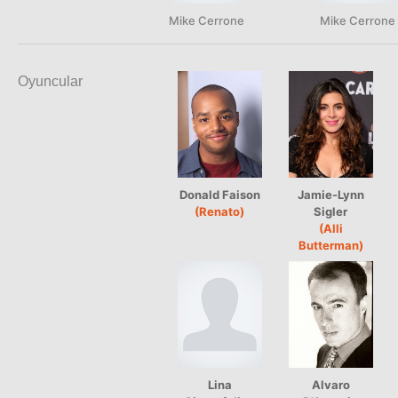
Mike Cerrone
Mike Cerrone
Oyuncular
Donald Faison
Jamie-Lynn
(Renato)
Sigler
(Alli
Butterman)
Lina
Alvaro