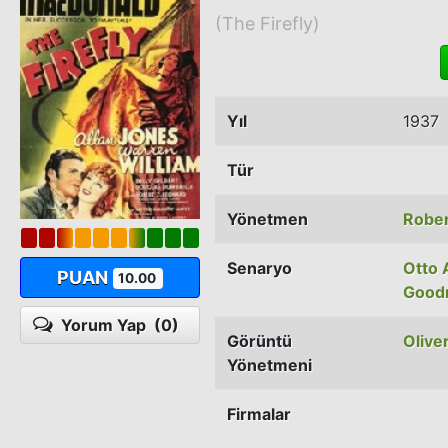
(The Firefly)
Yıl
1937
Tür
Yönetmen
Rober
Senaryo
Otto 
PUAN
10.00
Goodr
Yorum Yap
(0)
Görüntü
Olive
Yönetmeni
Firmalar