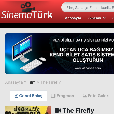
Anasayfa
Sinema
Anasayfa
Film
The Firefly
Genel Bakış
Fragman
Foto Galeri
The Firefly