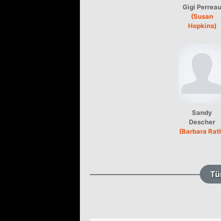
Gigi Perrea
(Susan
Hopkins)
Sandy
Descher
(Barbara Rat
Tü