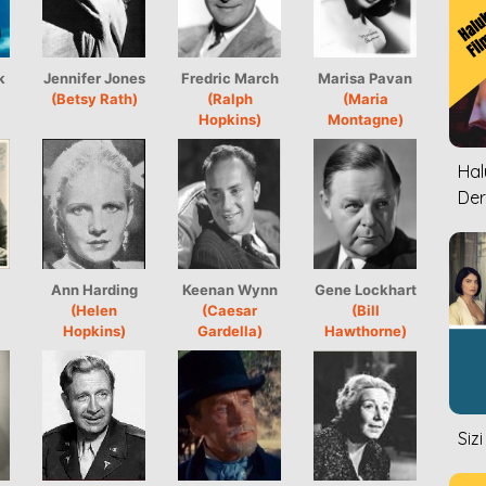
k
Jennifer Jones
Fredric March
Marisa Pavan
(Betsy Rath)
(Ralph
(Maria
Hopkins)
Montagne)
Halu
Der
Ann Harding
Keenan Wynn
Gene Lockhart
(Helen
(Caesar
(Bill
Hopkins)
Gardella)
Hawthorne)
Siz