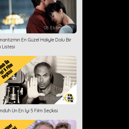
18 Ekim 2023
antizmin En Güzel Haliyle Dolu Bir
 Listesi
10 Ekim 2023
duh Ün En İyi 5 Film Seçkisi