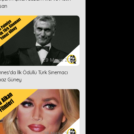
san
29 Mayıs 2023
nes'da İlk Ödüllü Türk Sinemacı
maz Güney
18 Nisan 2023