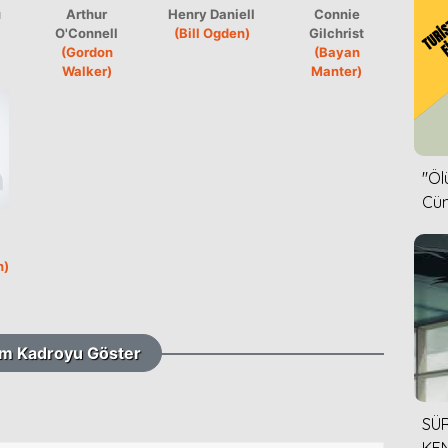
u
Arthur
Henry Daniell
Connie
O'Connell
(Bill Ogden)
Gilchrist
(Gordon
(Bayan
Walker)
Manter)
''Ö
Cün
h)
m Kadroyu Göster
SÜR