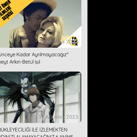
16 Ağustos 2023
lünceye Kadar Ayrılmayacağız''
eyt Arkın-Betül Işıl
14 Ağustos 2023
ÜKLEYECİLİĞİ İLE İZLEMEKTEN