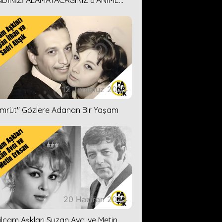
DİNİZİ ALAMAYACAĞINIZ 6 ANİME
İ ÖNERİMİZ
12 Temmuz 2023
ümrüt'' Gözlere Adanan Bir Yaşam
20 Haziran 2023
ilçam Aşkları Suzan Avcı ve Metin