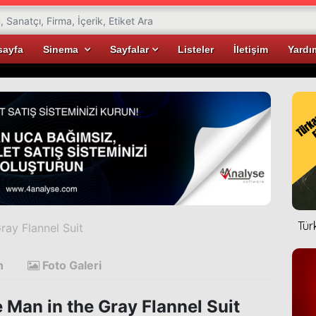
sayfa
Sinema
Sayfalar
Listeler
İletişim
Yardı
Tür
ray Flannel Suit
n
Foto Galeri
 Man in the Gray Flannel Suit