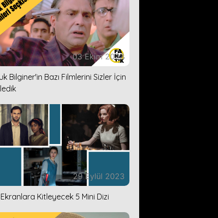
03 Ekim 2023
k Bilginer'in Bazı Filmlerini Sizler İçin
ledik
29 Eylül 2023
i Ekranlara Kitleyecek 5 Mini Dizi