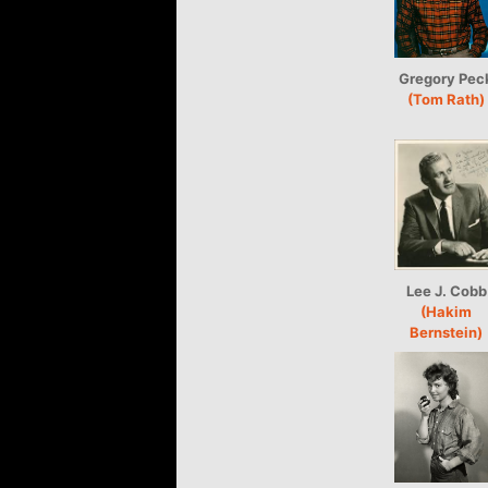
Gregory Pec
(Tom Rath)
Lee J. Cobb
(Hakim
Bernstein)