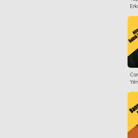
Erk
Can
Yıl