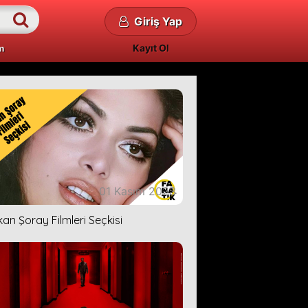
Giriş Yap
Kayıt Ol
m
01 Kasım 2023
kan Şoray Filmleri Seçkisi