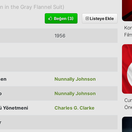
 in the Gray Flannel Suit)
Beğen
(3)
Listeye Ekle
Kor
Film
1956
men
Nunnally Johnson
o
Nunnally Johnson
Cum
Öne
ü Yönetmeni
Charles G. Clarke
r