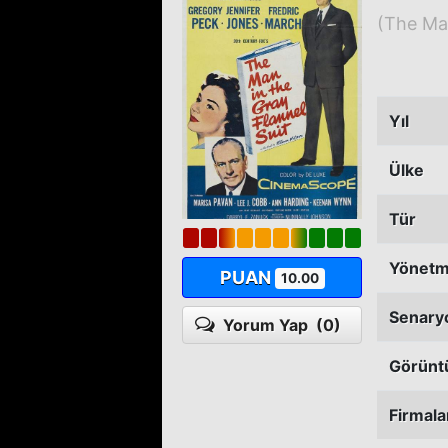
(The Man
Yıl
Ülke
Tür
Yönet
PUAN
10.00
Senary
Yorum Yap
(0)
Görünt
Firmala