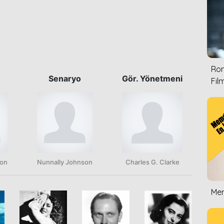
Rom
Senaryo
Gör. Yönetmeni
Film
son
Nunnally Johnson
Charles G. Clarke
Mem