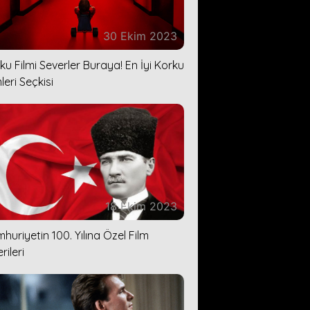
30 Ekim 2023
ku Filmi Severler Buraya! En İyi Korku
leri Seçkisi
18 Ekim 2023
huriyetin 100. Yılına Özel Film
rileri