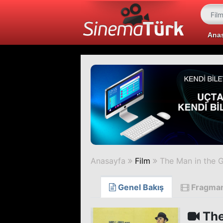
Ana
Anasayfa
Film
The Man in the G
Genel Bakış
Fragma
The