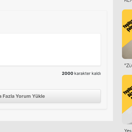
KEN
DİZ
''Z
2000
karakter kaldı
 Fazla Yorum Yükle
Yeş