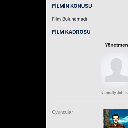
FİLMİN KONUSU
Film Bulunamadı
FİLM KADROSU
Yönetmen
Nunnally John
Oyuncular