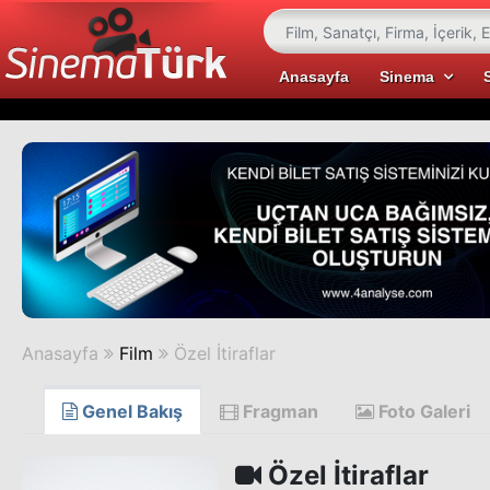
Anasayfa
Sinema
Anasayfa
Film
Özel İtiraflar
Genel Bakış
Fragman
Foto Galeri
Özel İtiraflar