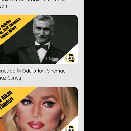
san
29 Mayıs 2023
nes'da İlk Ödüllü Türk Sinemacı
maz Güney
18 Nisan 2023