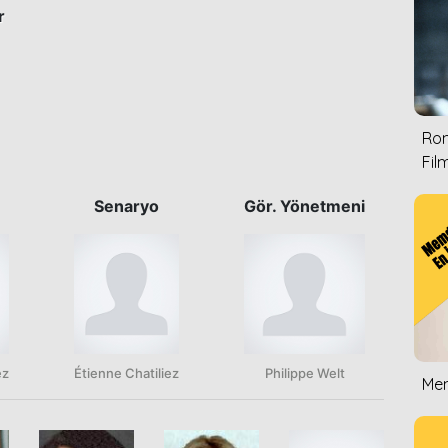
r
Rom
Film
Senaryo
Gör. Yönetmeni
ez
Étienne Chatiliez
Philippe Welt
Mem