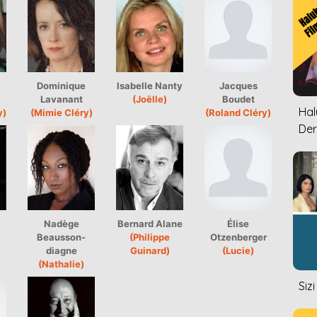
Dominique
Isabelle Nanty
Jacques
Lavanant
(Joëlle)
Boudet
Halu
y)
(Mimie Cléry)
(Roland Cléry)
Der
Nadège
Bernard Alane
Élise
Beausson-
(Philippe
Otzenberger
diagne
Guinard)
(Lucie)
(Nathalie)
Siz