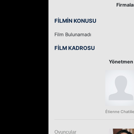
Firmala
FİLMİN KONUSU
Film Bulunamadı
FİLM KADROSU
Yönetmen
Étienne Chatili
Oyuncular