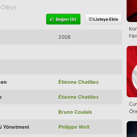
Cléry)
Beğen
(0)
Listeye Ekle
Kor
Film
2008
men
Étienne Chatiliez
o
Étienne Chatiliez
Cum
Öne
Bruno Coulais
ü Yönetmeni
Philippe Welt