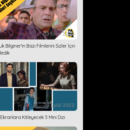
03 Ekim 2023
k Bilginer'in Bazı Filmlerini Sizler İçin
ledik
29 Eylül 2023
i Ekranlara Kitleyecek 5 Mini Dizi