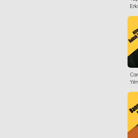
Erk
Can
Yıl