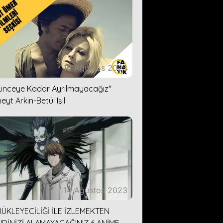
16 Ağustos 2023
lünceye Kadar Ayrılmayacağız''
eyt Arkın-Betül Işıl
14 Ağustos 2023
ÜKLEYECİLİĞİ İLE İZLEMEKTEN