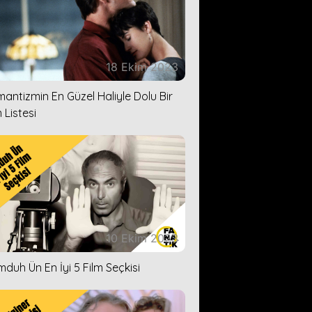
18 Ekim 2023
antizmin En Güzel Haliyle Dolu Bir
 Listesi
10 Ekim 2023
duh Ün En İyi 5 Film Seçkisi