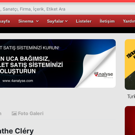
sayfa
Sinema
Sayfalar
Listeler
İletişim
Yardı
Tür
n
Foto Galeri
the Cléry