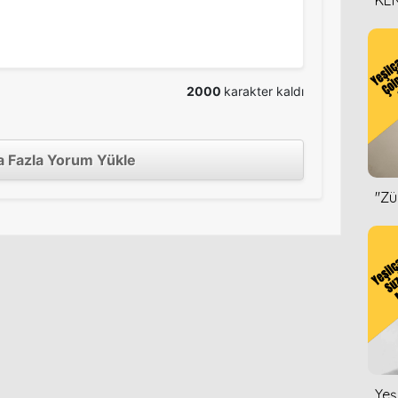
KEN
DİZ
2000
karakter kaldı
 Fazla Yorum Yükle
''Z
Yeş