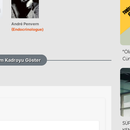
André Penvern
(Endocrinologue)
''Ö
Cün
m Kadroyu Göster
SÜR