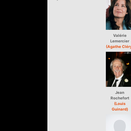
Valérie
Lemercier
(Agathe Clér
Jean
Rochefort
(Louis
Guinard)