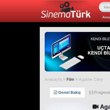
Ana
Anasayfa
Film
Agathe Cléry
Genel Bakış
Fragma
Aga