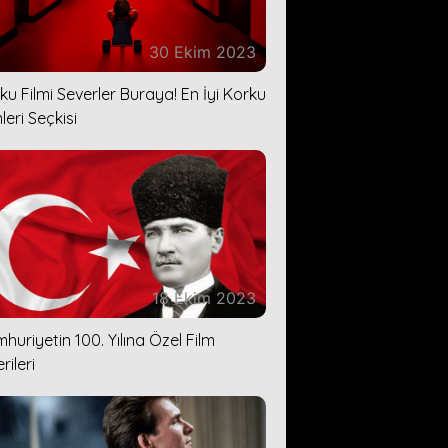
30 Ekim 2023
ku Filmi Severler Buraya! En İyi Korku
leri Seçkisi
18 Ekim 2023
huriyetin 100. Yılına Özel Film
rileri