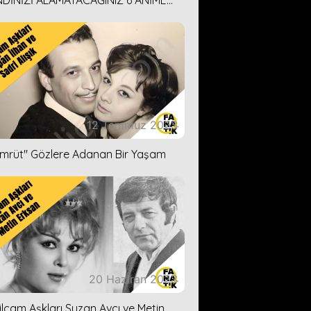
DİNİZİ ALAMAYACAĞINIZ 6 ANİME
İ ÖNERİMİZ
12 Temmuz 2023
ümrüt'' Gözlere Adanan Bir Yaşam
20 Haziran 2023
ilçam Aşkları Suzan Avcı ve Metin