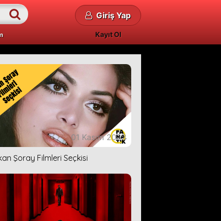
Giriş Yap
Kayıt Ol
m
01 Kasım 2023
kan Şoray Filmleri Seçkisi