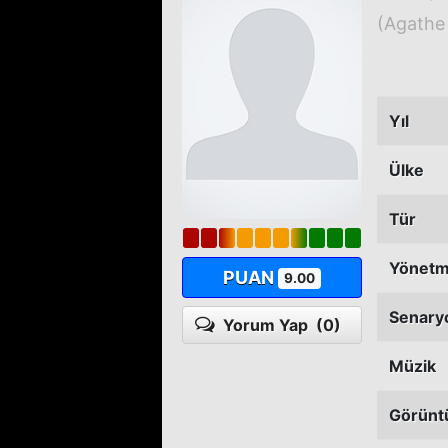
(Agathe 
Yıl
Ülke
Tür
Yönet
PUAN
9.00
Senary
Yorum Yap
(0)
Müzik
Görünt