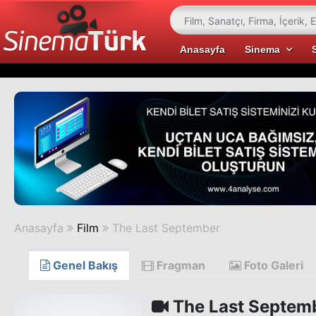
Anasayfa
Sinema
Anasayfa
Film
The Last September
Genel Bakış
Fragman
Foto Galeri
The Last Septem