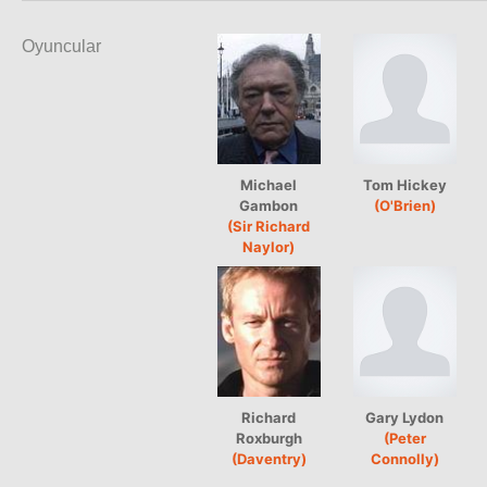
Oyuncular
Michael
Tom Hickey
Gambon
(O'Brien)
(Sir Richard
Naylor)
Richard
Gary Lydon
Roxburgh
(Peter
(Daventry)
Connolly)