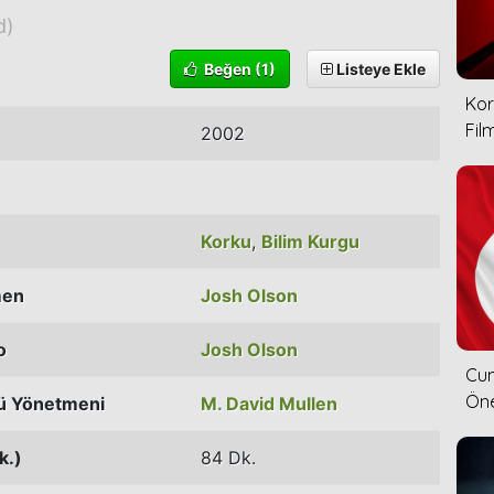
d)
Beğen
(1)
Listeye Ekle
Kor
Film
2002
Korku
,
Bilim Kurgu
men
Josh Olson
o
Josh Olson
Cum
Öne
ü Yönetmeni
M. David Mullen
k.)
84 Dk.