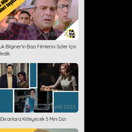
03 Ekim 2023
k Bilginer'in Bazı Filmlerini Sizler İçin
ledik
29 Eylül 2023
i Ekranlara Kitleyecek 5 Mini Dizi