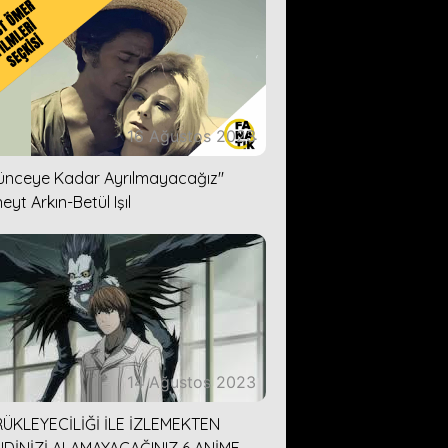
16 Ağustos 2023
lünceye Kadar Ayrılmayacağız''
eyt Arkın-Betül Işıl
14 Ağustos 2023
ÜKLEYECİLİĞİ İLE İZLEMEKTEN