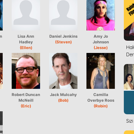
n
Lisa Ann
Daniel Jenkins
Amy Jo
Hadley
(Steven)
Johnson
Halu
(Ellen)
(Jesse)
Der
Robert Duncan
Jack Mulcahy
Camilla
McNeill
(Bob)
Overbye Roos
(Eric)
(Robin)
Siz