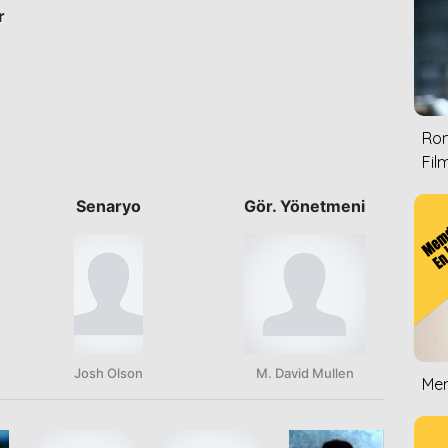
r
Rom
Film
Senaryo
Gör. Yönetmeni
Josh Olson
M. David Mullen
Mem