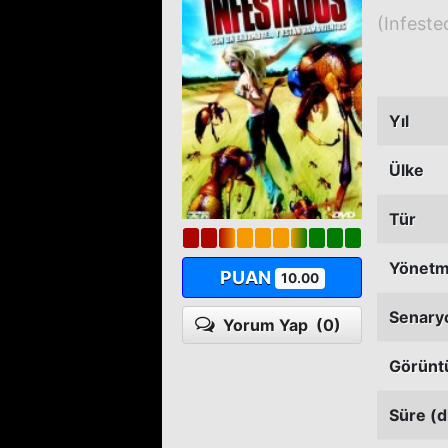
(Infeste
Yıl
Ülke
Tür
Yönet
PUAN
10.00
Senary
Yorum Yap
(0)
Görünt
Süre (d