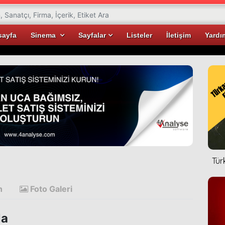
sayfa
Sinema
Sayfalar
Listeler
İletişim
Yardı
Tür
n
Foto Galeri
la