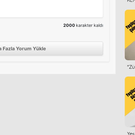
KEN
DİZ
2000
karakter kaldı
 Fazla Yorum Yükle
''Z
Yeş