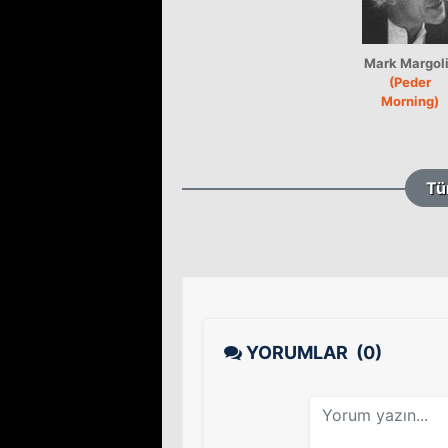
Mark Margol
(Peder
Morning)
Tü
YORUMLAR
(0)