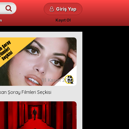
Giriş Yap
Kayıt Ol
m
01 Kasım 2023
kan Şoray Filmleri Seçkisi