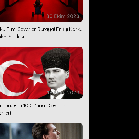
30 Ekim 2023
ku Filmi Severler Buraya! En İyi Korku
leri Seçkisi
18 Ekim 2023
huriyetin 100. Yılına Özel Film
rileri