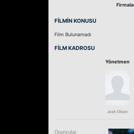
Firmala
FİLMİN KONUSU
Film Bulunamadı
FİLM KADROSU
Yönetmen
Josh Olson
Oyuncular