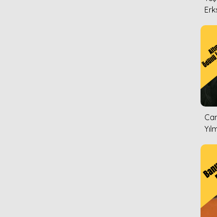
Erk
Can
Yıl