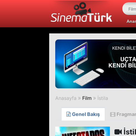
Ana
Anasayfa
Film
İstila
Genel Bakış
Fragma
İsti