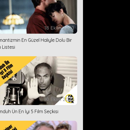
18 Ekim 2023
antizmin En Güzel Haliyle Dolu Bir
 Listesi
10 Ekim 2023
duh Ün En İyi 5 Film Seçkisi