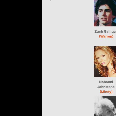
Zach Galliga
(Warren)
Nahanni
Johnstone
(Mindy)