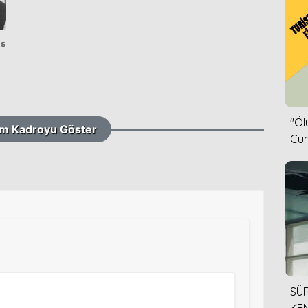
is
''Ö
m Kadroyu Göster
Cün
SÜR