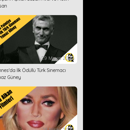
san
29 Mayıs 2023
nes'da İlk Ödüllü Türk Sinemacı
maz Güney
18 Nisan 2023