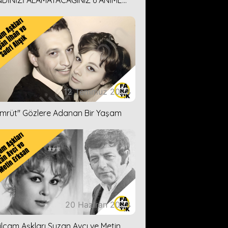
DİNİZİ ALAMAYACAĞINIZ 6 ANİME
İ ÖNERİMİZ
12 Temmuz 2023
ümrüt'' Gözlere Adanan Bir Yaşam
20 Haziran 2023
ilçam Aşkları Suzan Avcı ve Metin