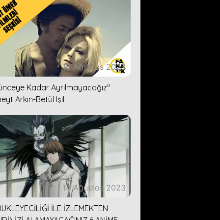
16 Ağustos 2023
lünceye Kadar Ayrılmayacağız''
eyt Arkın-Betül Işıl
14 Ağustos 2023
ÜKLEYECİLİĞİ İLE İZLEMEKTEN