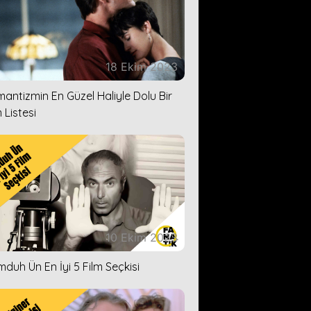
18 Ekim 2023
antizmin En Güzel Haliyle Dolu Bir
 Listesi
10 Ekim 2023
duh Ün En İyi 5 Film Seçkisi