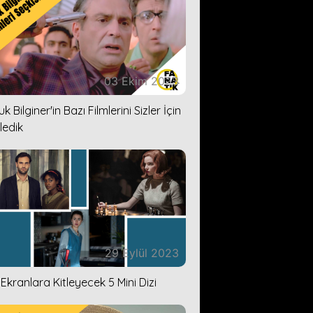
03 Ekim 2023
k Bilginer'in Bazı Filmlerini Sizler İçin
ledik
29 Eylül 2023
i Ekranlara Kitleyecek 5 Mini Dizi