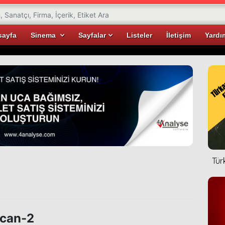
sayfa
Sinema
Sayfalar
Listeler
İletişim
Yardı
Tür
can-2