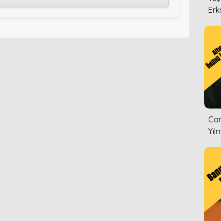
Erk
Can
Yıl