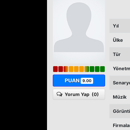
Yıl
Ülke
Tür
Yönet
PUAN
9.00
Senary
Yorum Yap
(0)
Müzik
Görünt
Firmala