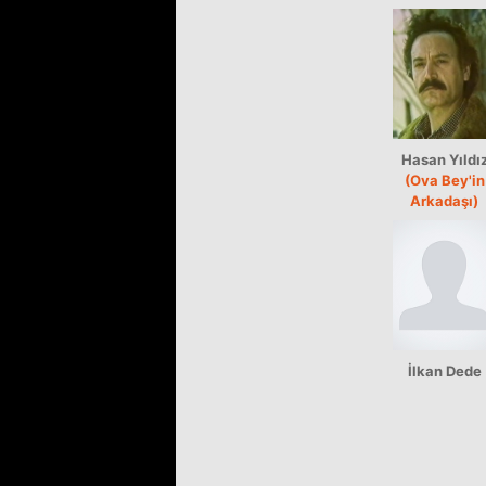
Hasan Yıldı
(Ova Bey'in
Arkadaşı)
İlkan Dede