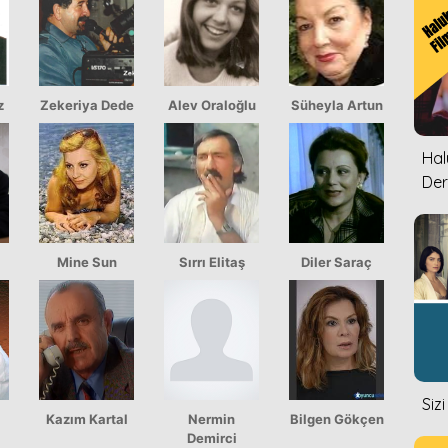
z
Zekeriya Dede
Alev Oraloğlu
Süheyla Artun
Halu
Der
Mine Sun
Sırrı Elitaş
Diler Saraç
Siz
Kazım Kartal
Nermin
Bilgen Gökçen
Demirci