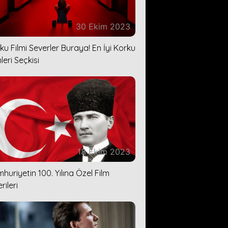
30 Ekim 2023
ku Filmi Severler Buraya! En İyi Korku
leri Seçkisi
18 Ekim 2023
huriyetin 100. Yılına Özel Film
rileri