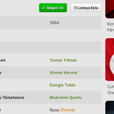
Beğen
(1)
Listeye Ekle
1994
Kor
Film
men
Yunus Yılmaz
o
Ahmet Kerem
Cengiz Tekin
Cum
Öne
ü Yönetmeni
Mukrimin Şumlu
r
İfpaş
(Firma)