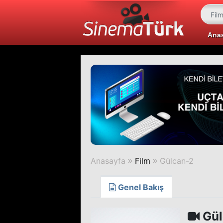
Ana
Anasayfa
Film
Gülcan-2
Genel Bakış
Gül