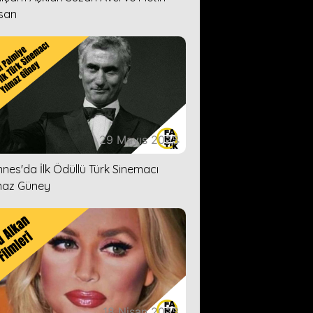
san
29 Mayıs 2023
nes'da İlk Ödüllü Türk Sinemacı
maz Güney
18 Nisan 2023