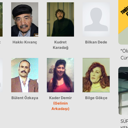
z
Hakkı Kıvanç
Kudret
Bilkan Dede
Karadağ
''Ö
Cün
Bülent Özkaya
Kader Demir
Bilge Gökçe
(Gelinin
Arkadaşı)
SÜR