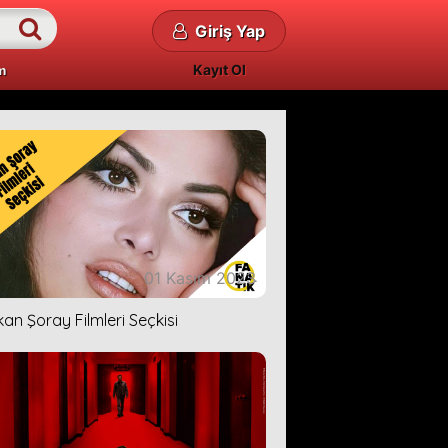
Giriş Yap
Kayıt Ol
m
01 Kasım 2023
kan Şoray Filmleri Seçkisi