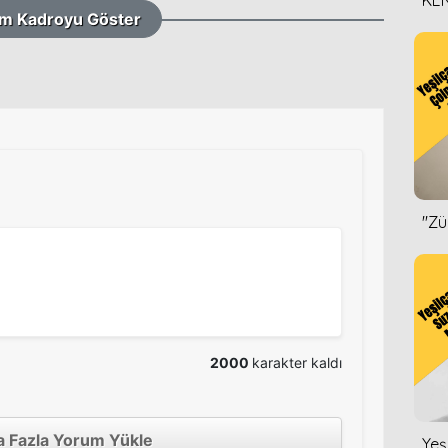
KEN
m Kadroyu Göster
DİZ
''Z
2000
karakter kaldı
 Fazla Yorum Yükle
Yeş