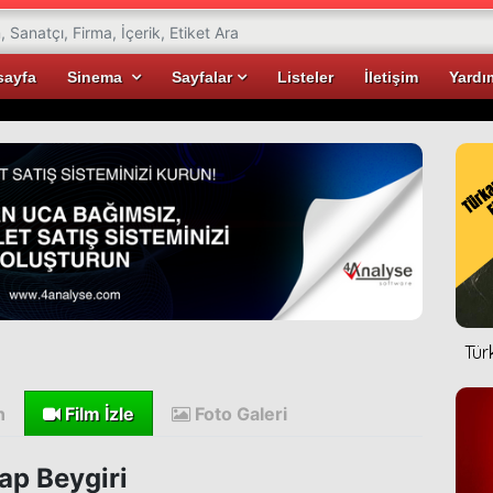
sayfa
Sinema
Sayfalar
Listeler
İletişim
Yardı
Tür
n
Film İzle
Foto Galeri
ap Beygiri