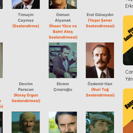
Erk
Timuçin
Osman
Erol Günaydın
Caymaz
Alyanak
(Yaşar Şener
(Seslendirme)
(İhsan Yüce ve
Seslendirmesi)
Bahri Ateş
Seslendirmesi)
Can
Yıl
Devrim
Ekrem
Özdemir Han
Parscan
Çınaroğlu
(Nuri Tuğ
(Koray Ergun
Seslendirmesi)
u
Seslendirmesi)
i)