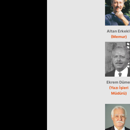
Altan Erkekl
(Memur)
Ekrem Düme
(Yazı İşleri
Müdürü)