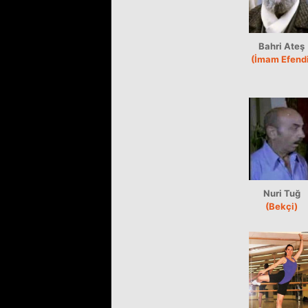
Bahri Ateş
(İmam Efendi
Nuri Tuğ
(Bekçi)