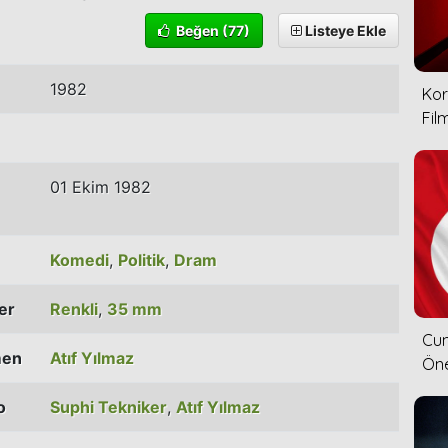
Beğen
(77)
Listeye Ekle
1982
Kor
Film
01 Ekim 1982
Komedi
,
Politik
,
Dram
ler
Renkli
,
35 mm
Cum
men
Atıf Yılmaz
Öne
o
Suphi Tekniker
,
Atıf Yılmaz