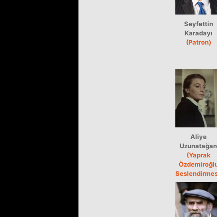
Seyfettin
Karadayı
(Patron)
Aliye
Uzunatağan
(Yaprak
Özdemiroğl
Seslendirmes