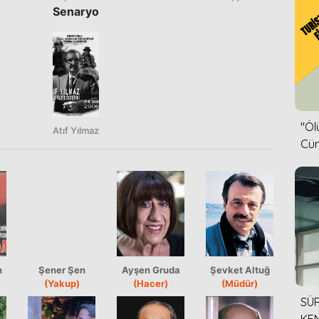
Senaryo
''Ö
Atıf Yılmaz
Cün
n
Şener Şen
Ayşen Gruda
Şevket Altuğ
(Yakup)
(Hacer)
(Müdür)
SÜR