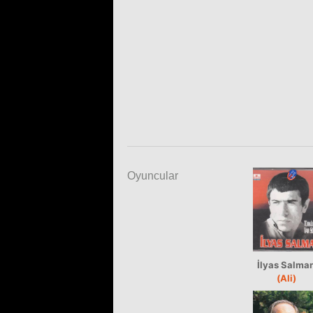
Oyuncular
İlyas Salma
(Ali)