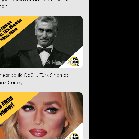
san
29 Mayıs 2023
nes'da İlk Ödüllü Türk Sinemacı
maz Güney
18 Nisan 2023