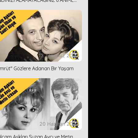
DİNİZİ ALAMAYACAĞINIZ 6 ANİME
İ ÖNERİMİZ
12 Temmuz 2023
ümrüt'' Gözlere Adanan Bir Yaşam
20 Haziran 2023
ilçam Aşkları Suzan Avcı ve Metin