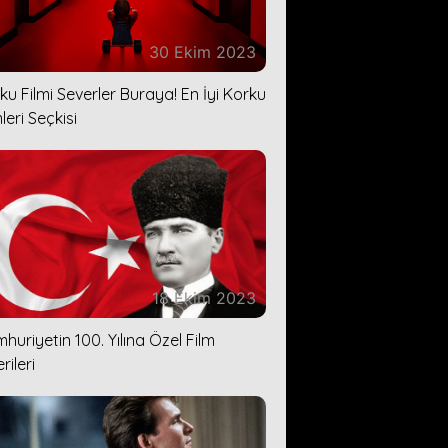
30 Ekim 2023
ku Filmi Severler Buraya! En İyi Korku
leri Seçkisi
18 Ekim 2023
huriyetin 100. Yılına Özel Film
rileri