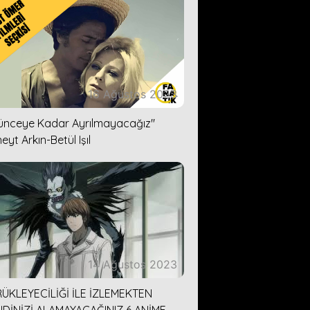
16 Ağustos 2023
lünceye Kadar Ayrılmayacağız''
eyt Arkın-Betül Işıl
14 Ağustos 2023
ÜKLEYECİLİĞİ İLE İZLEMEKTEN