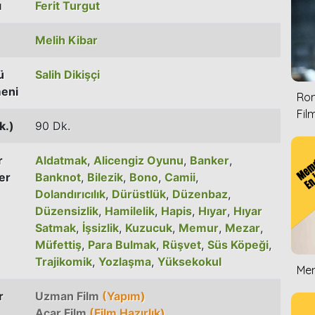
ı
Ferit Turgut
Melih Kibar
ü
Salih Dikişçi
eni
Rom
Film
k.)
90 Dk.
r
Aldatmak
,
Alicengiz Oyunu
,
Banker
,
er
Banknot
,
Bilezik
,
Bono
,
Camii
,
Dolandırıcılık
,
Dürüstlük
,
Düzenbaz
,
Düzensizlik
,
Hamilelik
,
Hapis
,
Hıyar
,
Hıyar
Satmak
,
İşsizlik
,
Kuzucuk
,
Memur
,
Mezar
,
Müfettiş
,
Para Bulmak
,
Rüşvet
,
Süs Köpeği
,
Trajikomik
,
Yozlaşma
,
Yüksekokul
Mem
r
Uzman Film
(Yapım)
Acar Film
(Film Hazırlık)