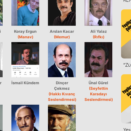
KEN
DİZ
i
Koray Ergun
Arslan Kacar
Ali Yalaz
(Manav)
(Memur)
(Rıfkı)
''Z
r
İsmail Kündem
Dinçer
Ünal Gürel
Çekmez
(Seyfettin
(Hakkı Kıvanç
Karadayı
Seslendirmesi)
Seslendirmesi)
Yeş