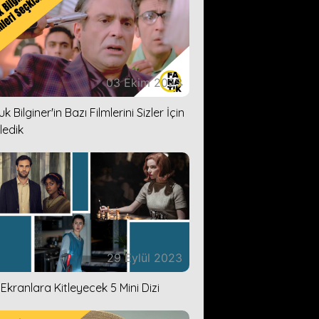
03 Ekim 2023
k Bilginer'in Bazı Filmlerini Sizler İçin
ledik
29 Eylül 2023
i Ekranlara Kitleyecek 5 Mini Dizi