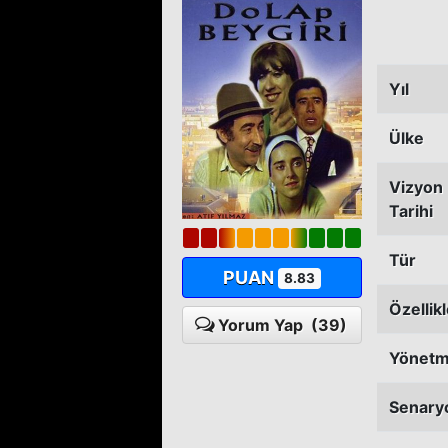
Yıl
Ülke
Vizyon
Tarihi
Tür
PUAN
8.83
Özellik
Yorum Yap
(39)
Yönet
Senary