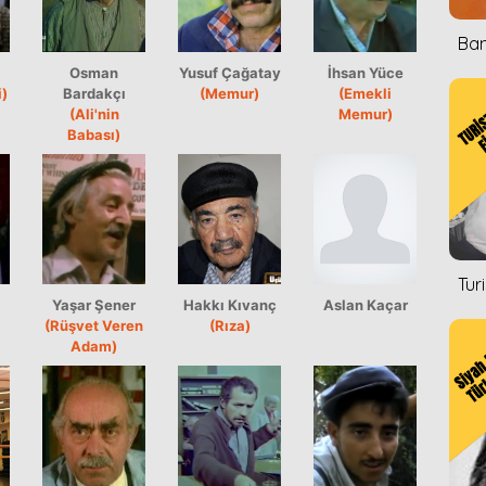
Ban
Osman
Yusuf Çağatay
İhsan Yüce
)
Bardakçı
(Memur)
(Emekli
(Ali'nin
Memur)
Babası)
Tur
Yaşar Şener
Hakkı Kıvanç
Aslan Kaçar
(Rüşvet Veren
(Rıza)
Adam)