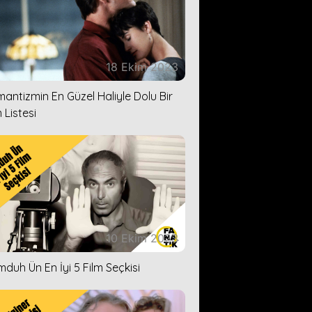
18 Ekim 2023
antizmin En Güzel Haliyle Dolu Bir
 Listesi
10 Ekim 2023
duh Ün En İyi 5 Film Seçkisi