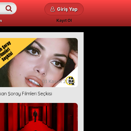
Giriş Yap
Kayıt Ol
m
01 Kasım 2023
kan Şoray Filmleri Seçkisi