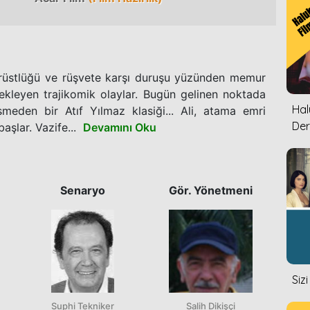
ürüstlüğü ve rüşvete karşı duruşu yüzünden memur
i bekleyen trajikomik olaylar. Bugün gelinen noktada
Halu
smeden bir Atıf Yılmaz klasiği... Ali, atama emri
Der
şlar. Vazife...
Devamını Oku
Senaryo
Gör. Yönetmeni
Siz
Suphi Tekniker
Salih Dikişçi