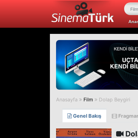
Ana
Anasayfa
Film
Dolap Beygiri
Genel Bakış
Fragma
Dol