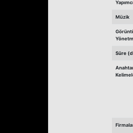
Yapımc
Müzik
Görünt
Yönetm
Süre (d
Anahta
Kelimel
Firmala