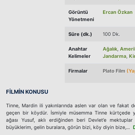
Görüntü
Ercan Özkan
Yönetmeni
Süre (dk.)
100 Dk.
Anahtar
Ağalık
,
Ameri
Kelimeler
Jandarma
,
Ki
Firmalar
Plato Film
(Ya
FİLMİN KONUSU
Tinne, Mardin ili yakınlarında aslen var olan ve fakat d
geçen bir köydür. İsmiyle müsemma Tinne kürtçede y
ağası Yusuf, aklı erdiğinden beri Devlet’e mektuplar
büyüklerim, gelin buralara, görün bizi, köy diyin bize,...