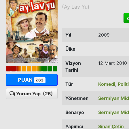
(Ay Lav Yu)
Yıl
2009
Ülke
Vizyon
12 Mart 2010
Tarihi
PUAN
7.63
Tür
Komedi
,
Polit
Yorum Yap
(26)
Yönetmen
Sermiyan Mid
Senaryo
Sermiyan Mid
Yapımcı
Sinan Çetin