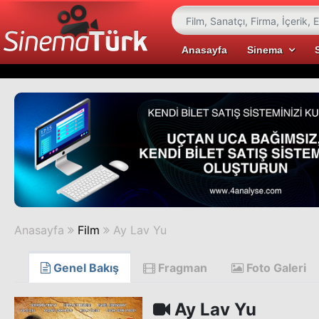
Anasayfa
Sinema
Anasayfa
Film
Ay Lav Yu
Genel Bakış
Fragman
Foto Galeri
Ay Lav Yu