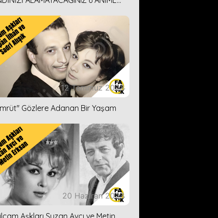
DİNİZİ ALAMAYACAĞINIZ 6 ANİME
İ ÖNERİMİZ
12 Temmuz 2023
ümrüt'' Gözlere Adanan Bir Yaşam
20 Haziran 2023
ilçam Aşkları Suzan Avcı ve Metin