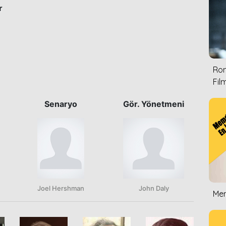
r
Rom
Film
Senaryo
Gör. Yönetmeni
Joel Hershman
John Daly
Mem