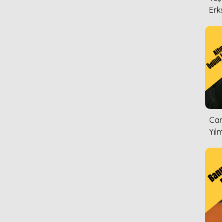
Erk
Can
Yıl