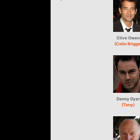
Clive Owen
(Colin Briggs
Danny Dyer
(Tony)