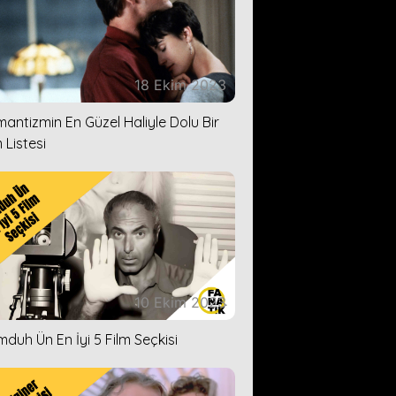
18 Ekim 2023
antizmin En Güzel Haliyle Dolu Bir
 Listesi
10 Ekim 2023
duh Ün En İyi 5 Film Seçkisi