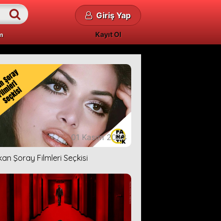
Giriş Yap
Kayıt Ol
m
01 Kasım 2023
kan Şoray Filmleri Seçkisi