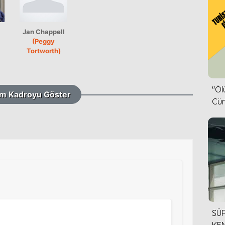
Jan Chappell
(Peggy
Tortworth)
''Ö
m Kadroyu Göster
Cün
SÜR