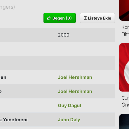
ngers)
Beğen
(0)
Listeye Ekle
Kor
Film
2000
men
Joel Hershman
o
Joel Hershman
Cum
Öne
Guy Dagul
ü Yönetmeni
John Daly