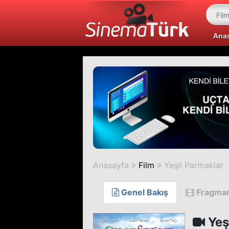
Ana
Anasayfa
Film
Yeşil Parmaklar
Genel Bakış
Fragma
Yeş