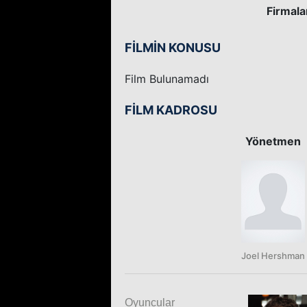
Firmala
FİLMİN KONUSU
Film Bulunamadı
FİLM KADROSU
Yönetmen
Joel Hershman
Oyuncular