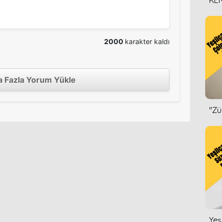
KEN
DİZ
2000
karakter kaldı
 Fazla Yorum Yükle
''Z
Yeş