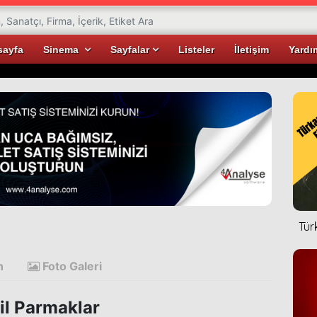
sayfa
Sinema
Sayfalar
Listeler
İletişim
Yardı
Tür
n
Foto Galeri
il Parmaklar