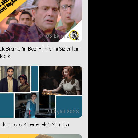
03 Ekim 2023
k Bilginer'in Bazı Filmlerini Sizler İçin
ledik
29 Eylül 2023
i Ekranlara Kitleyecek 5 Mini Dizi