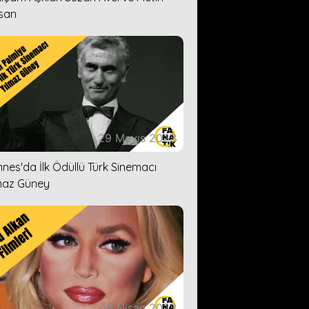
san
29 Mayıs 2023
nes'da İlk Ödüllü Türk Sinemacı
maz Güney
18 Nisan 2023