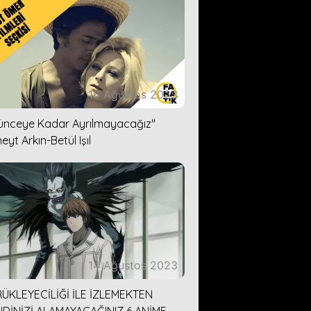
16 Ağustos 2023
lünceye Kadar Ayrılmayacağız''
eyt Arkın-Betül Işıl
14 Ağustos 2023
ÜKLEYECİLİĞİ İLE İZLEMEKTEN