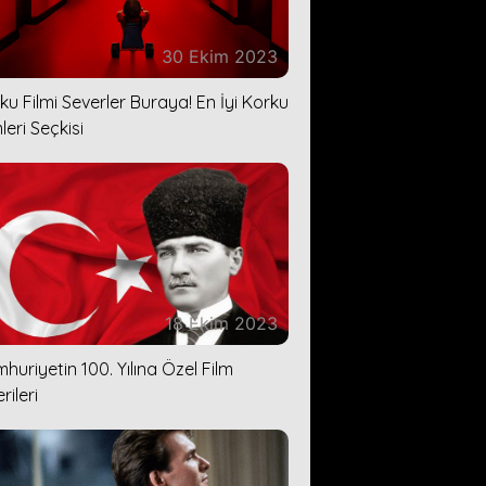
30 Ekim 2023
ku Filmi Severler Buraya! En İyi Korku
leri Seçkisi
18 Ekim 2023
huriyetin 100. Yılına Özel Film
rileri