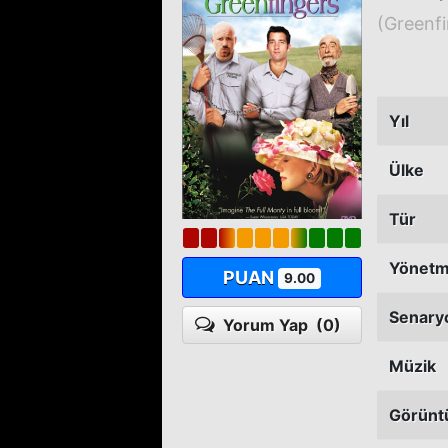
(Greenfi
Yıl
Ülke
Tür
Yönet
PUAN
9.00
Senary
Yorum Yap
(0)
Müzik
Görünt