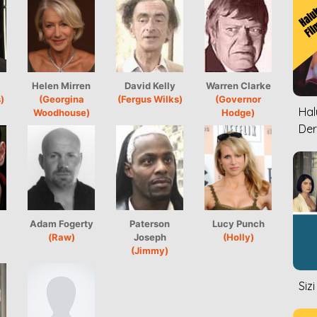
Helen Mirren
David Kelly
Warren Clarke
)
(Georgina
(Fergus Wilks)
(Governor
Halu
Woodhouse)
Hodge)
Der
Adam Fogerty
Paterson
Lucy Punch
(Raw)
Joseph
(Holly)
(Jimmy)
Siz