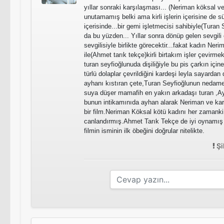
yıllar sonraki karşılaşması... (Neriman köksal v
unutamamış belki ama kirli işlerin içerisine de
içerisinde...bir gemi işletmecisi sahibiyle(Turan
da bu yüzden... Yıllar sonra dönüp gelen sevgili
sevgilisiyle birlikte görecektir...fakat kadın Ne
ile(Ahmet tarık tekçe)kirli birtakım işler çevirmekt
turan seyfioğlunuda dişiliğiyle bu pis çarkın için
türlü dolaplar çevrildiğini kardeşi leyla sayarda
ayhanı kıstıran çete,Turan Seyfioğlunun nedame
suya düşer mamafih en yakın arkadaşı turan ,Ay
bunun intikamınıda ayhan alarak Neriman ve kar
bir film.Neriman Köksal kötü kadını her zamanki 
canlandırmış.Ahmet Tarık Tekçe de iyi oynamış
filmin isminin ilk öbeğini doğrular nitelikte.
Şi