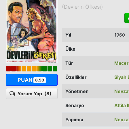
(Devlerin Öfkesi)
Yıl
1960
Ülke
Tür
Macer
Özellikler
Siyah
PUAN
8.50
Yönetmen
Nevza
Yorum Yap
(8)
Senaryo
Attila 
Yapımcı
Nevza