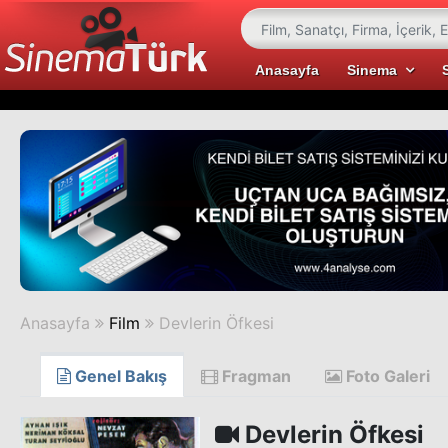
Anasayfa
Sinema
Anasayfa
Film
Devlerin Öfkesi
Genel Bakış
Fragman
Foto Galeri
Devlerin Öfkesi