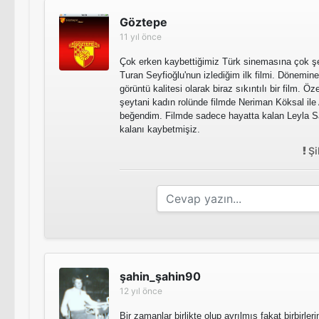
Göztepe
11 yıl önce
Çok erken kaybettiğimiz Türk sinemasına çok şe
Turan Seyfioğlu'nun izlediğim ilk filmi. Dönemin
görüntü kalitesi olarak biraz sıkıntılı bir film.
şeytani kadın rolünde filmde Neriman Köksal ile
beğendim. Filmde sadece hayatta kalan Leyla Sa
kalanı kaybetmişiz.
Şi
şahin_şahin90
12 yıl önce
Bir zamanlar birlikte olup ayrılmış fakat birbirler