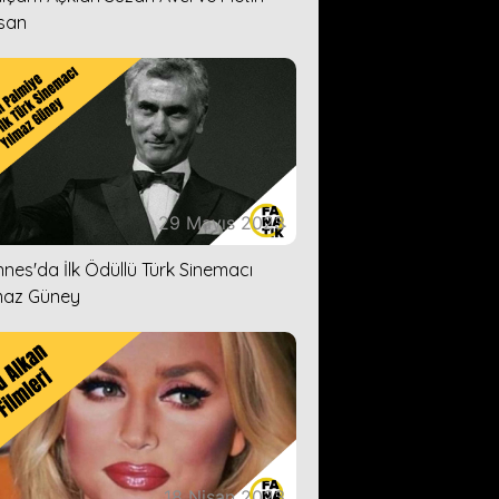
san
29 Mayıs 2023
nes'da İlk Ödüllü Türk Sinemacı
maz Güney
18 Nisan 2023