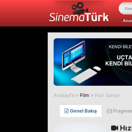
Ana
Anasayfa
Film
Hızlı Sarışın
Genel Bakış
Fragma
Hızl