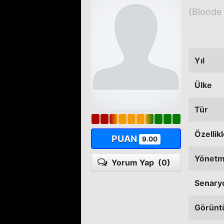
(Blonde
Yıl
Ülke
Tür
Özellik
PUAN
9.00
Yönet
Yorum Yap
(0)
Senary
Görünt