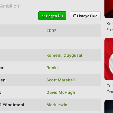
 Ambition)
Beğen
(2)
Listeye Ekle
Kor
Film
2007
Komedi
,
Duygusal
ler
Renkli
men
Scott Marshall
Cum
Öne
o
David McHugh
ü Yönetmeni
Mark Irwin