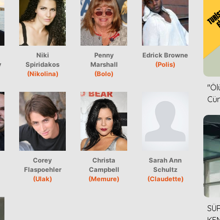
Niki
Penny
Edrick Browne
y
Spiridakos
Marshall
(Polis)
(Nikolina)
(Bolo)
''Ö
Cün
Corey
Christa
Sarah Ann
Flaspoehler
Campbell
Schultz
(Ulak)
(Memure)
(Claudette)
SÜR