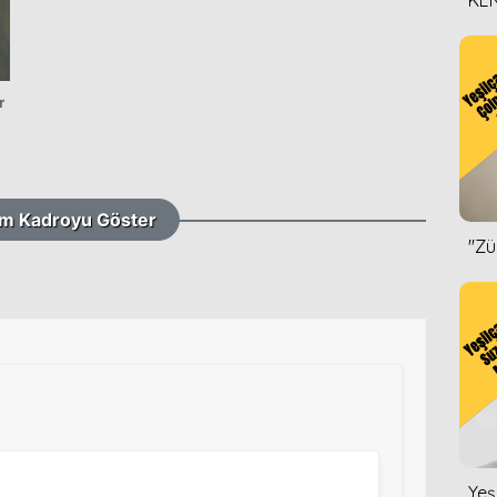
KEN
DİZ
r
m Kadroyu Göster
''Z
Yeş