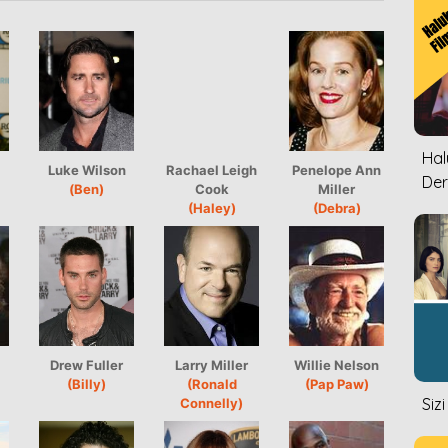
Halu
Luke Wilson
Rachael Leigh
Penelope Ann
Der
(Ben)
Cook
Miller
(Haley)
(Debra)
Drew Fuller
Larry Miller
Willie Nelson
(Billy)
(Ronald
(Pap Paw)
Siz
Connelly)