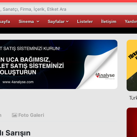
sayfa
Sinema
Sayfalar
Listeler
İletişim
Yardı
Tür
n
Foto Galeri
ı Sarışın