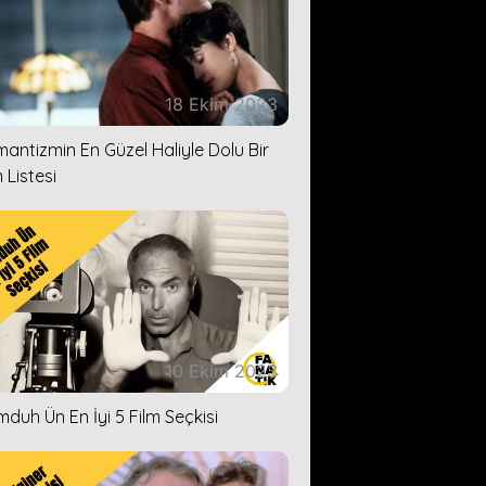
18 Ekim 2023
antizmin En Güzel Haliyle Dolu Bir
 Listesi
10 Ekim 2023
duh Ün En İyi 5 Film Seçkisi