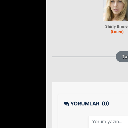
Shirly Brene
(Laura)
Tü
YORUMLAR
(0)