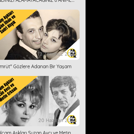
DİNİZİ ALAMAYACAĞINIZ 6 ANİME
İ ÖNERİMİZ
12 Temmuz 2023
ümrüt'' Gözlere Adanan Bir Yaşam
20 Haziran 2023
ilçam Aşkları Suzan Avcı ve Metin