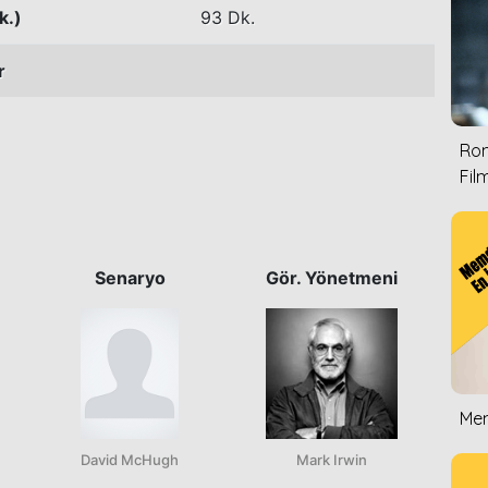
k.)
93 Dk.
r
Rom
Film
Senaryo
Gör. Yönetmeni
Mem
David McHugh
Mark Irwin