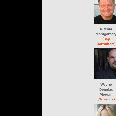
Ritchie
Montgomer
(Bay
Carruthers)
Wayne
Douglas
Morgan
(Güvenlik)