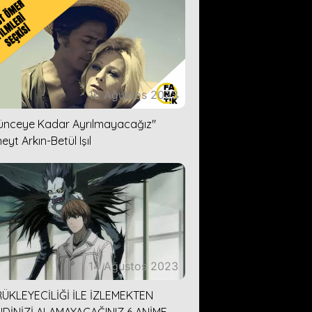
16 Ağustos 2023
lünceye Kadar Ayrılmayacağız''
eyt Arkın-Betül Işıl
14 Ağustos 2023
ÜKLEYECİLİĞİ İLE İZLEMEKTEN