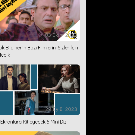
03 Ekim 2023
k Bilginer'in Bazı Filmlerini Sizler İçin
ledik
29 Eylül 2023
i Ekranlara Kitleyecek 5 Mini Dizi