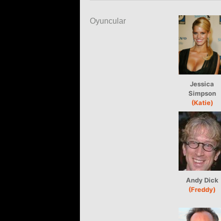
Oyuncular
Jessica
Simpson
(Katie)
Andy Dick
(Freddy)