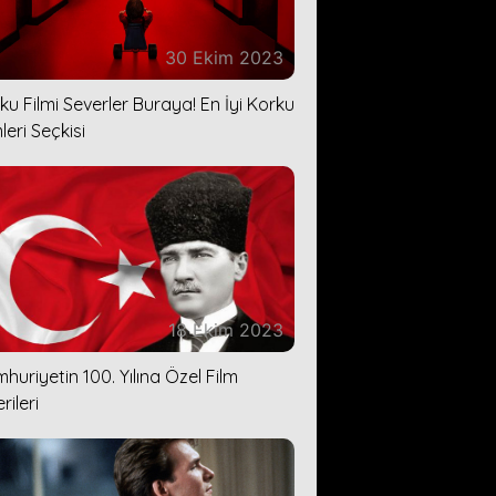
30 Ekim 2023
ku Filmi Severler Buraya! En İyi Korku
leri Seçkisi
18 Ekim 2023
huriyetin 100. Yılına Özel Film
rileri