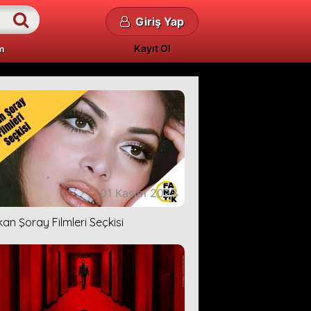
Giriş Yap
Kayıt Ol
m
01 Kasım 2023
kan Şoray Filmleri Seçkisi