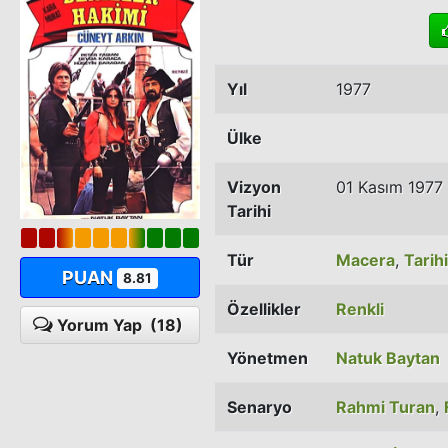
Yıl
1977
Ülke
Vizyon
01 Kasım 1977
Tarihi
Tür
Macera
,
Tarihi
PUAN
8.81
Özellikler
Renkli
Yorum Yap
(18)
Yönetmen
Natuk Baytan
Senaryo
Rahmi Turan
,