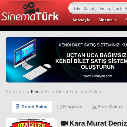
Anasayfa
Sinema
Anasayfa
Film
Kara Murat Denizler Hakimi
Genel Bakış
Fragman
Foto Galeri
Kara Murat Deniz