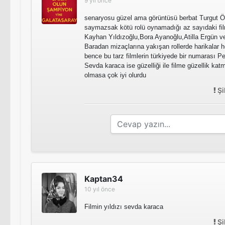
9 yıl önce
senaryosu güzel ama görüntüsü berbat Turgut Ö
saymazsak kötü rolü oynamadığı az sayıdaki film
Kayhan Yıldızoğlu,Bora Ayanoğlu,Atilla Ergün 
Baradan mizaçlarına yakışan rollerde harikalar 
bence bu tarz filmlerin türkiyede bir numarası 
Sevda karaca ise güzelliği ile filme güzellik kat
olmasa çok iyi olurdu
Şi
Kaptan34
10 yıl önce
Filmin yıldızı sevda karaca
Şi