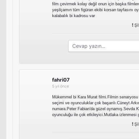
film çevirmek kolay değil onun için başka filmler
yeşilçamın tüm figüran ekibi korsan tayfasını 
kalabalık bi kadrosu var
Şi
fahri07
5 yıl önce
Mükemmel bi Kara Murat filmi.Filmin senaryos
seçimi ve oyunculuklar çok başarılı.Cüneyt Arkı
numara.Peter Fabian'da güzel oynamış.Sevda Ka
oyunculuğu ile çok etkileyici.Mutlaka izlenmesi
Şi