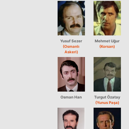
Yusuf Sezer
Mehmet Uğur
(Osmanlı
(Korsan)
Askeri)
Osman Han
Turgut Özatay
(Yunus Paşa)