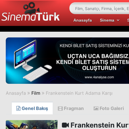
Anasayfa
Sinema
Anasayfa
Film
Frankenstein Kurt Adama Karşı
Genel Bakış
Fragman
Foto Galeri
Frankenstein Kur