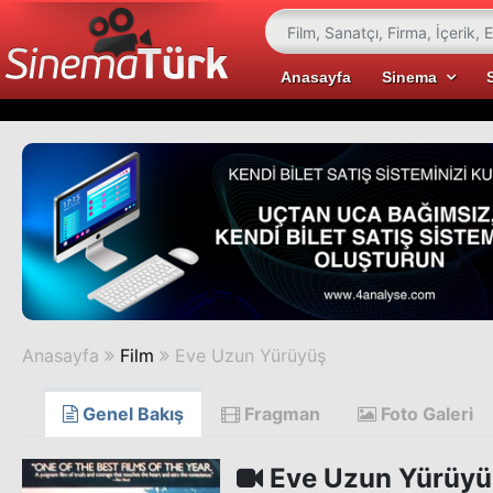
Anasayfa
Sinema
Anasayfa
Film
Eve Uzun Yürüyüş
Genel Bakış
Fragman
Foto Galeri
Eve Uzun Yürüyü