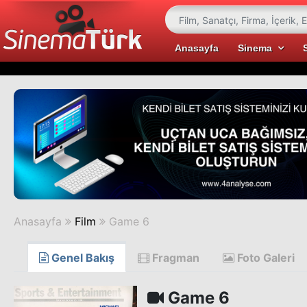
Anasayfa
Sinema
Anasayfa
Film
Game 6
Genel Bakış
Fragman
Foto Galeri
Game 6