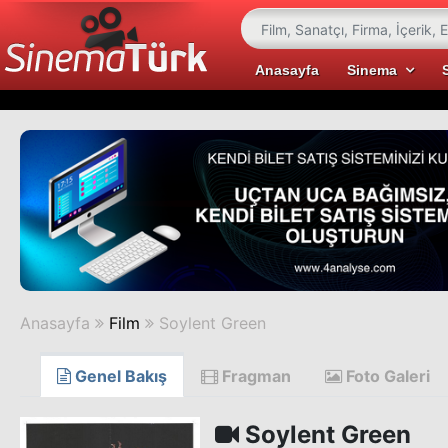
Anasayfa
Sinema
Anasayfa
Film
Soylent Green
Genel Bakış
Fragman
Foto Galeri
Soylent Green