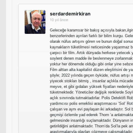
serdardemirkiran
10 yıl önce
Geleceğe karamsar bir bakış açısıyla bakan,ilg
benzerlerinden ayrılan farklı bir bilim kurgu. Ge
olarak nüfus artışını gören ve bunun doğal sonu
kaynakların tüketilmesi neticesinde yaşanmaz b
çarpıcı bir film. Artık dünyada herkese yetecek 
soylent denen madde ile beslenmeye zorlanmaktad
yoktur her dönemde olduğu gibi onlar yine sebze
Film alttan alta kapitalist düzen eleştirisini de
şöyle; 2022 yılında geçen öyküde, nüfus artışı 
yiyecek stokları bitmiş , insanlar açlıkla mücade
meyve, et gibi gıdaları yüksek fiyatları nedeniyl
tüketmektedir. Yöneticiler değişik renklerde Soyl
açlık sınırında tutmaktadırlar. Polis Detektifi Ro
yardımcısı polis emeklisi araştırmacısı ‘Sol’ Rot
çalışan ve aynı evi paylaşan iki arkadaştır. Sol
geçmişi özlemle yad ederek Thorn ‘a anlatmakt
gelmesinde insanlığı suçlamaktadır. Dünyanın in
getirildiğini anlatmaktadır. Thorn‘da Sol’la pek
araştırmalarıyla olayları çözmeye çalışmaktadır.