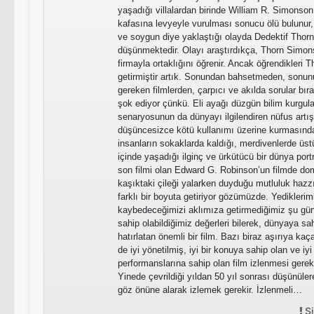
yaşadığı villalardan birinde William R. Simonson 
kafasına levyeyle vurulması sonucu ölü bulunur, h
ve soygun diye yaklaştığı olayda Dedektif Thor
düşünmektedir. Olayı araştırdıkça, Thorn Simons
firmayla ortaklığını öğrenir. Ancak öğrendikleri T
getirmiştir artık. Sonundan bahsetmeden, sonu
gereken filmlerden, çarpıcı ve akılda sorular bır
şok ediyor çünkü. Eli ayağı düzgün bilim kurgula
senaryosunun da dünyayı ilgilendiren nüfus artış
düşüncesizce kötü kullanımı üzerine kurmasında
insanların sokaklarda kaldığı, merdivenlerde üst
içinde yaşadığı ilginç ve ürkütücü bir dünya port
son filmi olan Edward G. Robinson’un filmde dom
kaşıktaki çileği yalarken duyduğu mutluluk hazz
farklı bir boyuta getiriyor gözümüzde. Yediklerim
kaybedeceğimizi aklımıza getirmediğimiz şu gün
sahip olabildiğimiz değerleri bilerek, dünyaya sa
hatırlatan önemli bir film. Bazı biraz aşırıya kaç
de iyi yönetilmiş, iyi bir konuya sahip olan ve 
performanslarına sahip olan film izlenmesi gerek
Yinede çevrildiği yıldan 50 yıl sonrası düşünüle
göz önüne alarak izlemek gerekir. İzlenmeli…
Şi