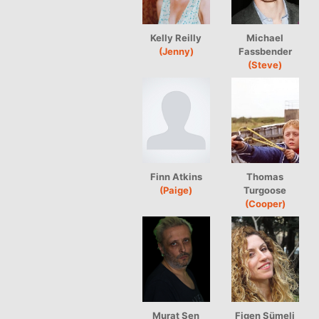
Kelly Reilly
Michael
(Jenny)
Fassbender
(Steve)
Finn Atkins
Thomas
(Paige)
Turgoose
(Cooper)
Murat Şen
Figen Sümeli