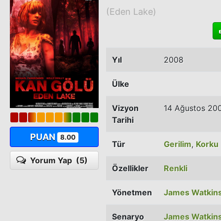
(Eden Lake)
Yıl
2008
Ülke
Vizyon
14 Ağustos 20
Tarihi
PUAN
8.00
Tür
Gerilim
,
Korku
Yorum Yap
(5)
Özellikler
Renkli
Yönetmen
James Watkin
Senaryo
James Watkin