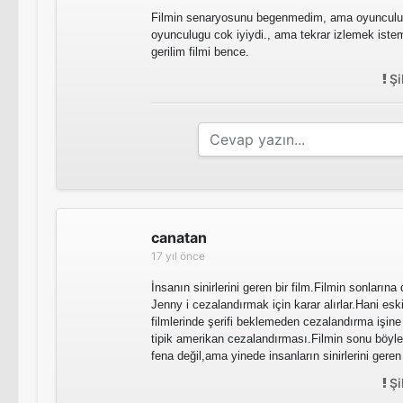
Filmin senaryosunu begenmedim, ama oyunculuk
oyunculugu cok iyiydi., ama tekrar izlemek ist
gerilim filmi bence.
Şi
canatan
17 yıl önce
İnsanın sinirlerini geren bir film.Filmin sonlarına
Jenny i cezalandırmak için karar alırlar.Hani es
filmlerinde şerifi beklemeden cezalandırma işine 
tipik amerikan cezalandırması.Filmin sonu böyle
fena değil,ama yinede insanların sinirlerini geren 
Şi