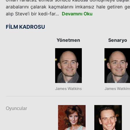
arabalarını çalarak kaçmalarını imkansız hale getiren g
alıp Steve’i bir kedi-far...
Devamını Oku
FİLM KADROSU
Yönetmen
Senaryo
James Watkins
James Watkin
Oyuncular