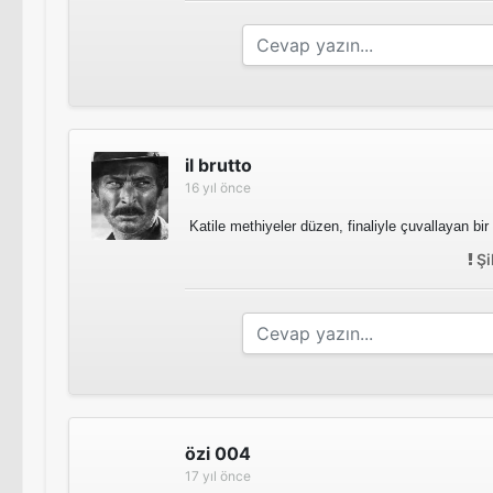
il brutto
16 yıl önce
Katile methiyeler düzen, finaliyle çuvallayan bir f
Şi
özi 004
17 yıl önce