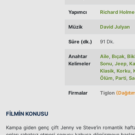
Yapımcı
Richard Holme
Müzik
David Julyan
Süre (dk.)
91 Dk.
Anahtar
Aile
,
Bıçak
,
Bik
Kelimeler
Sonu
,
Jeep
,
Ka
Klasik
,
Korku
,
Ölüm
,
Parti
,
Sa
Firmalar
Tiglon
(Dağıtım
FİLMİN KONUSU
Kampa giden genç çift Jenny ve Steve’in romantik haftas
onları rahatsız etmesi sonucu kabusa dönüşmeye başlar. 