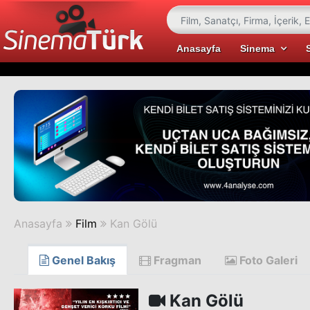
Anasayfa
Sinema
Anasayfa
Film
Kan Gölü
Genel Bakış
Fragman
Foto Galeri
Kan Gölü