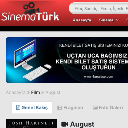
Anasayfa
Sinema
Anasayfa
Film
August
Genel Bakış
Fragman
Foto Galeri
August