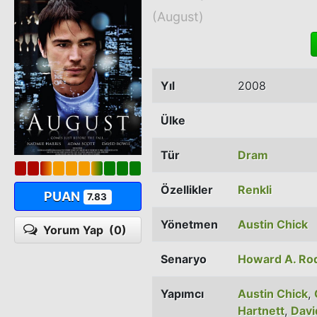
(August)
Yıl
2008
Ülke
Tür
Dram
Özellikler
Renkli
PUAN
7.83
Yönetmen
Austin Chick
Yorum Yap
(0)
Senaryo
Howard A. R
Yapımcı
Austin Chick
,
Hartnett
,
Davi