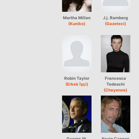
Martha Millan
J.j. Ramberg
(Kuniko)
(Gazeteci)
Robin Taylor
Francesca
(Erkek İşçi)
Tedeschi
(Cheyenne)
George W.
Kevin Cannon