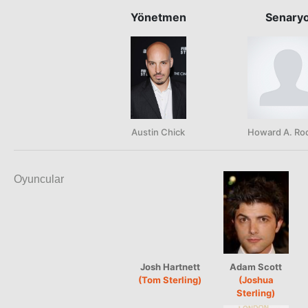
Yönetmen
Senary
Austin Chick
Howard A. R
Oyuncular
Josh Hartnett
Adam Scott
(Tom Sterling)
(Joshua
Sterling)