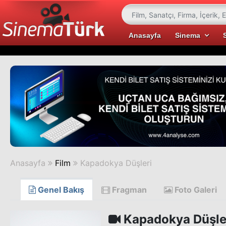
Anasayfa
Sinema
Anasayfa
Film
Kapadokya Düşleri
Genel Bakış
Fragman
Foto Galeri
Kapadokya Düşle