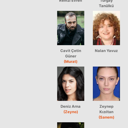
Remzi Evren
Turgay
Tanülkü
Cavit Çetin
Nalan Yavuz
Güner
(Murat)
Deniz Arna
Zeynep
(Zeyno)
Kızıltan
(Sanem)