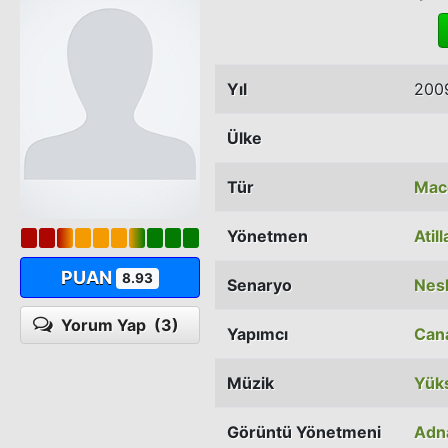
Yıl
200
Ülke
Tür
Mac
Yönetmen
Atil
PUAN
8.93
Senaryo
Nes
Yorum Yap
(3)
Yapımcı
Can
Müzik
Yük
Görüntü Yönetmeni
Adna