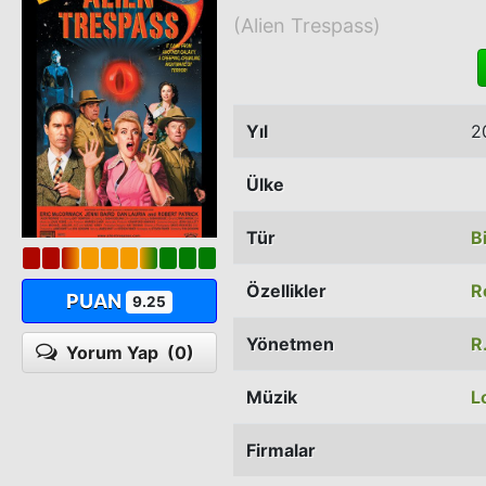
(Alien Trespass)
Yıl
2
Ülke
Tür
B
Özellikler
R
PUAN
9.25
Yönetmen
R
Yorum Yap
(0)
Müzik
L
Firmalar