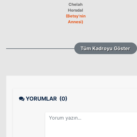
Chelah
Horsdal
(Betsy'nin
Annesi)
Tüm Kadroyu Göster
YORUMLAR
(0)