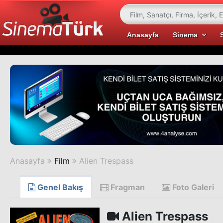
Anasayfa
Sinema
Anasayfa
Film
Alien Trespass
Genel Bakış
Fragman
Foto Galeri
Alien Trespass