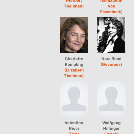
(Herbert
(Konstantin
Thallman)
Von
Essenbeck)
Charlotte
Nora Ricci
Rampling
(Governes)
(Elizabeth
Thallman)
Valentina
Wolfgang
Ricci
Hillinger
(Erika
(Janek)