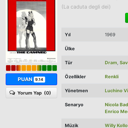
(La caduta degli dei)
Yıl
1969
Ülke
Tür
Dram
,
Sav
Özellikler
Renkli
PUAN
9.14
Yönetmen
Luchino V
Yorum Yap
(0)
Senaryo
Nicola Ba
Enrico Med
Müzik
Willy Kollo