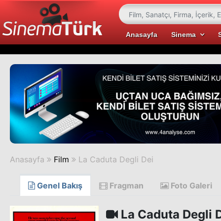
Anasayfa
Sinema
Anasayfa
Film
La Caduta Degli Dei
Genel Bakış
Fragman
Foto Galeri
La Caduta Degli 