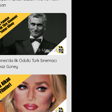
san
29 Mayıs 2023
nes'da İlk Ödüllü Türk Sinemacı
maz Güney
18 Nisan 2023