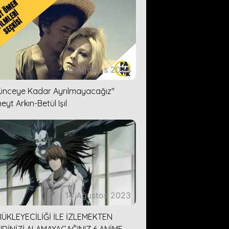
16 Ağustos 2023
lünceye Kadar Ayrılmayacağız''
eyt Arkın-Betül Işıl
14 Ağustos 2023
ÜKLEYECİLİĞİ İLE İZLEMEKTEN