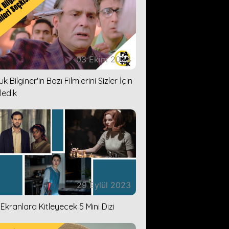
03 Ekim 2023
k Bilginer'in Bazı Filmlerini Sizler İçin
ledik
29 Eylül 2023
i Ekranlara Kitleyecek 5 Mini Dizi