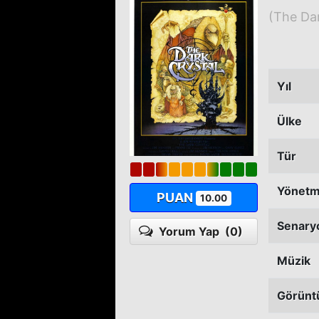
(The Dar
Yıl
Ülke
Tür
Yönet
PUAN
10.00
Senary
Yorum Yap
(0)
Müzik
Görünt