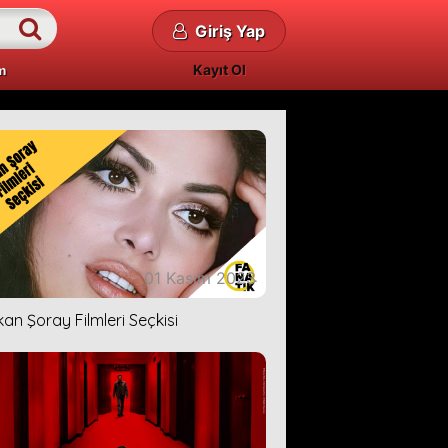
Giriş Yap
Kayıt Ol
m
01 Kasım 2023
kan Şoray Filmleri Seçkisi