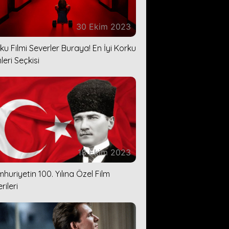
30 Ekim 2023
ku Filmi Severler Buraya! En İyi Korku
leri Seçkisi
18 Ekim 2023
huriyetin 100. Yılına Özel Film
rileri