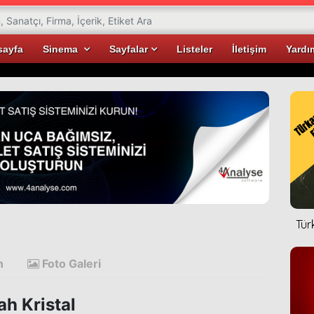
sayfa
Sinema
Sayfalar
Listeler
İletişim
Yardı
Tür
n
Foto Galeri
ah Kristal