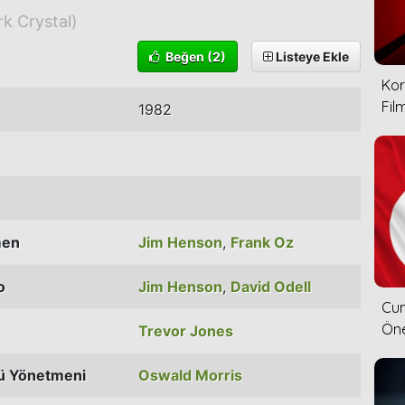
k Crystal)
Beğen
(2)
Listeye Ekle
Kor
Film
1982
men
Jim Henson
,
Frank Oz
o
Jim Henson
,
David Odell
Cum
Öne
Trevor Jones
ü Yönetmeni
Oswald Morris