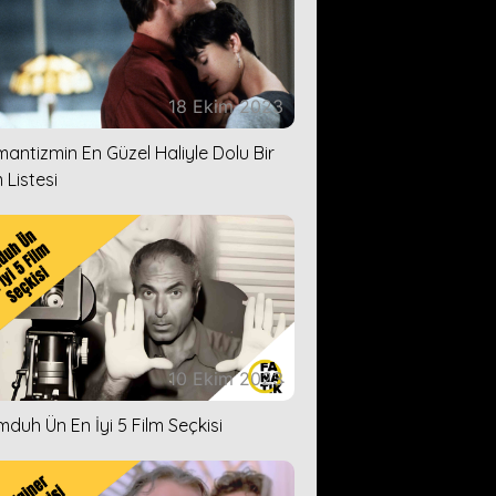
18 Ekim 2023
antizmin En Güzel Haliyle Dolu Bir
 Listesi
10 Ekim 2023
duh Ün En İyi 5 Film Seçkisi