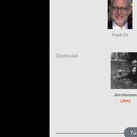
Frank Oz
Oyuncular
Jim Henson
(Jen)
Tü