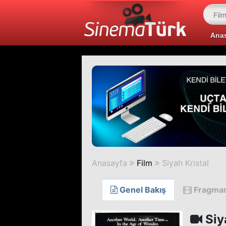
Ana
Anasayfa
Film
Siyah Kristal
Genel Bakış
Fragma
Siy