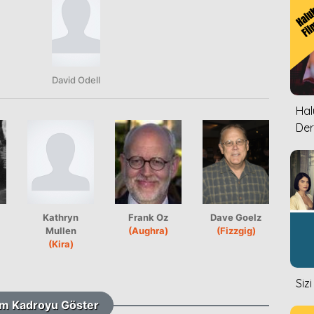
David Odell
Halu
Der
Kathryn
Frank Oz
Dave Goelz
Mullen
(Aughra)
(Fizzgig)
(Kira)
Siz
m Kadroyu Göster