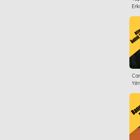
Erk
Can
Yıl