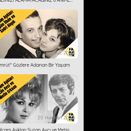
DİNİZİ ALAMAYACAĞINIZ 6 ANİME
İ ÖNERİMİZ
12 Temmuz 2023
ümrüt'' Gözlere Adanan Bir Yaşam
20 Haziran 2023
ilçam Aşkları Suzan Avcı ve Metin