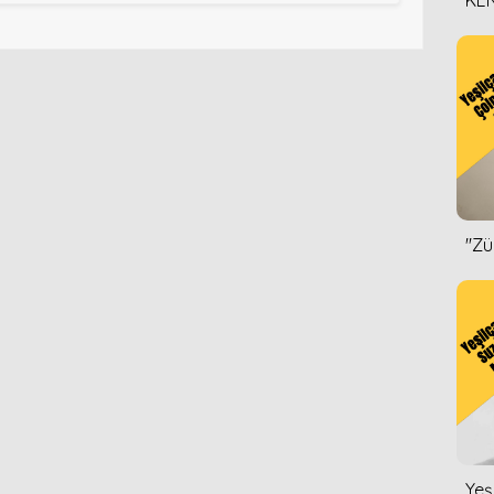
KEN
DİZ
''Z
Yeş