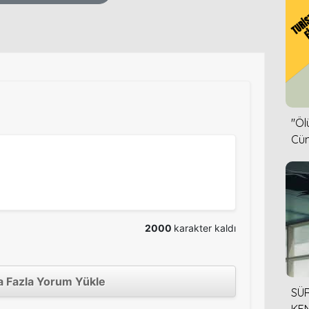
''Ö
Cün
2000
karakter kaldı
 Fazla Yorum Yükle
SÜR