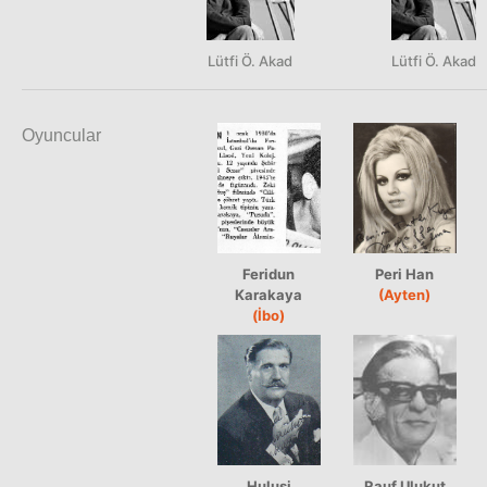
Lütfi Ö. Akad
Lütfi Ö. Akad
Oyuncular
Feridun
Peri Han
Karakaya
(Ayten)
(İbo)
Hulusi
Rauf Ulukut