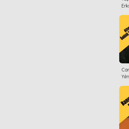
Erk
Can
Yıl