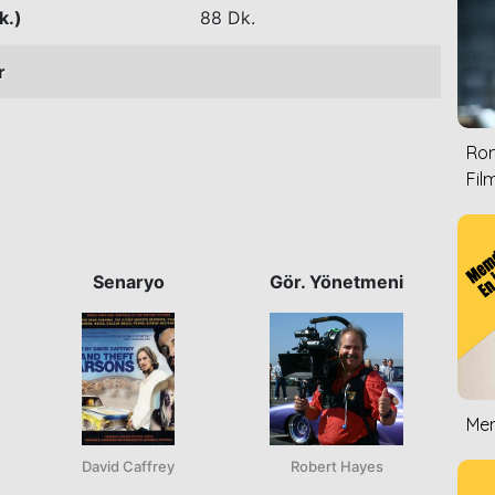
k.)
88 Dk.
r
Rom
Film
Senaryo
Gör. Yönetmeni
Mem
David Caffrey
Robert Hayes