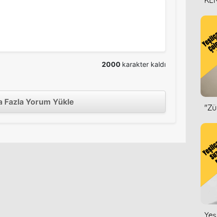
KEN
DİZ
2000
karakter kaldı
 Fazla Yorum Yükle
''Z
Yeş