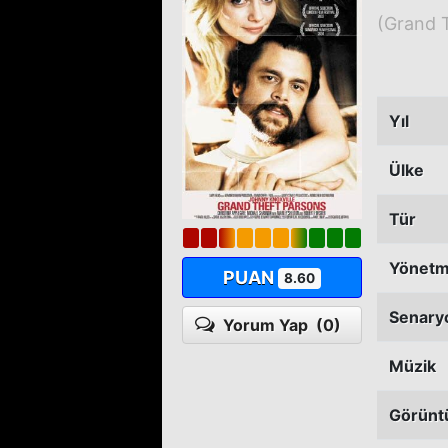
(Grand 
Yıl
Ülke
Tür
Yönet
PUAN
8.60
Senary
Yorum Yap
(0)
Müzik
Görünt