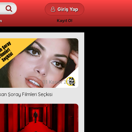
Giriş Yap
Kayıt Ol
m
01 Kasım 2023
kan Şoray Filmleri Seçkisi