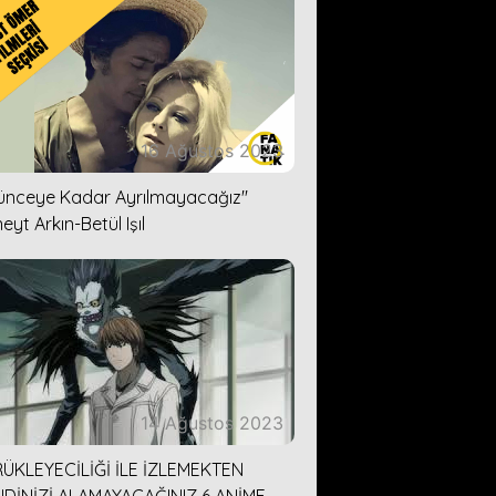
16 Ağustos 2023
lünceye Kadar Ayrılmayacağız''
eyt Arkın-Betül Işıl
14 Ağustos 2023
ÜKLEYECİLİĞİ İLE İZLEMEKTEN