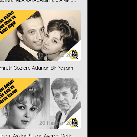
DİNİZİ ALAMAYACAĞINIZ 6 ANİME
İ ÖNERİMİZ
12 Temmuz 2023
ümrüt'' Gözlere Adanan Bir Yaşam
20 Haziran 2023
ilçam Aşkları Suzan Avcı ve Metin