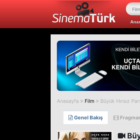
Ana
Anasayfa
Film
Büyük Hırsız Pa
Genel Bakış
Fragma
Büy