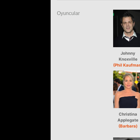
Oyuncular
Johnny
Knoxville
(Phil Kaufma
Christina
Applegate
(Barbara)