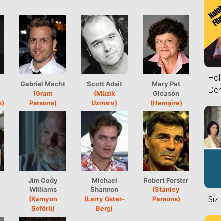
Halu
Gabriel Macht
Scott Adsit
Mary Pat
Der
(Gram
(Müzik
Gleason
n)
Parsons)
Uzmanı)
(Hemşire)
Jim Cody
Michael
Robert Forster
Williams
Shannon
(Stanley
Siz
(Kamyon
(Larry Oster-
Parsons)
Şöförü)
Berg)