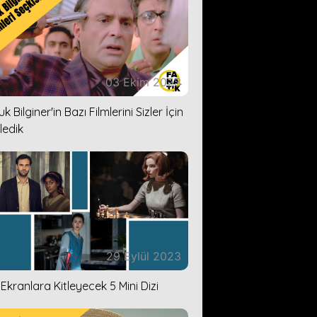
03 Ekim 2023
k Bilginer'in Bazı Filmlerini Sizler İçin
ledik
29 Eylül 2023
i Ekranlara Kitleyecek 5 Mini Dizi