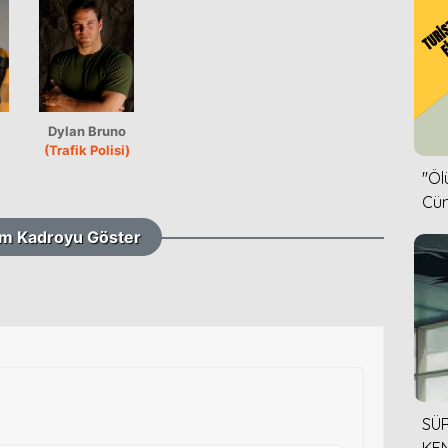
Dylan Bruno
(Trafik Polisi)
''Ö
Cün
m Kadroyu Göster
SÜR