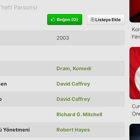
Theft Parsons)
Beğen
(0)
Listeye Ekle
Kor
Film
2003
Dram
,
Komedi
men
David Caffrey
o
David Caffrey
Cum
Öne
Richard G. Mitchell
ü Yönetmeni
Robert Hayes