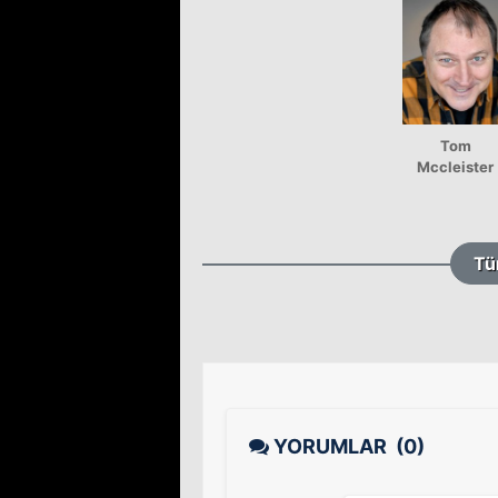
Tom
Mccleister
Tü
YORUMLAR
(0)