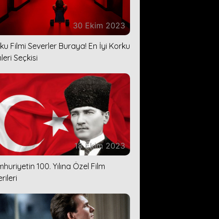
30 Ekim 2023
ku Filmi Severler Buraya! En İyi Korku
leri Seçkisi
18 Ekim 2023
huriyetin 100. Yılına Özel Film
rileri