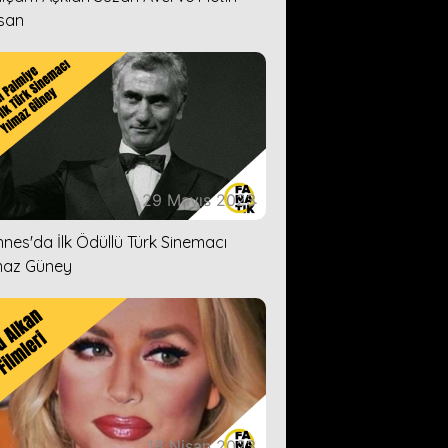
san
29 Mayıs 2023
nes'da İlk Ödüllü Türk Sinemacı
maz Güney
18 Nisan 2023