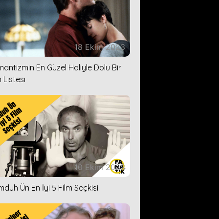
18 Ekim 2023
antizmin En Güzel Haliyle Dolu Bir
 Listesi
10 Ekim 2023
duh Ün En İyi 5 Film Seçkisi