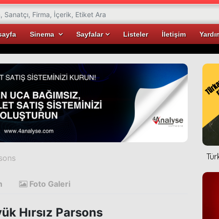
sayfa
Sinema
Sayfalar
Listeler
İletişim
Yardı
Tür
rsons
n
Foto Galeri
ük Hırsız Parsons