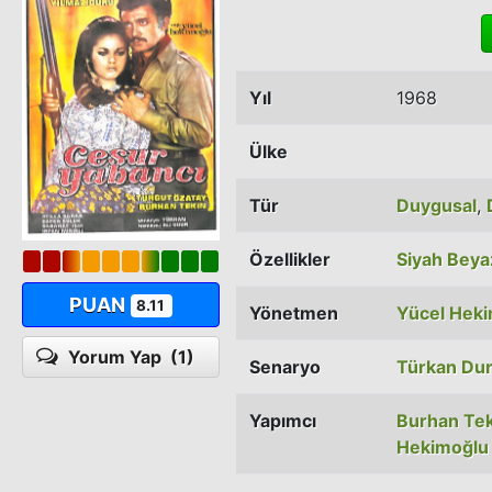
Yıl
1968
Ülke
Tür
Duygusal
,
Özellikler
Siyah Beya
PUAN
8.11
Yönetmen
Yücel Hek
Yorum Yap
(1)
Senaryo
Türkan Du
Yapımcı
Burhan Tek
Hekimoğlu