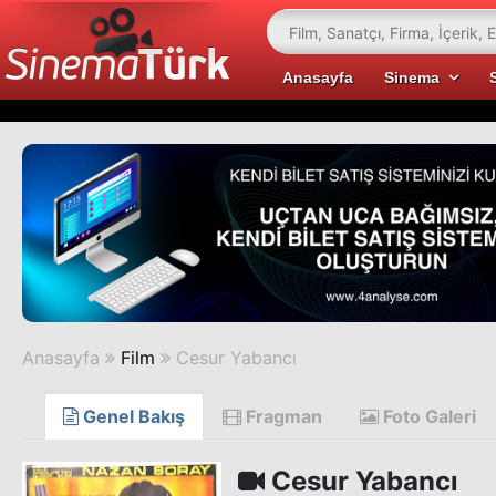
Anasayfa
Sinema
Anasayfa
Film
Cesur Yabancı
Genel Bakış
Fragman
Foto Galeri
Cesur Yabancı