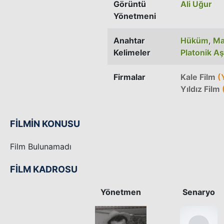
Görüntü
Ali Uğur
Yönetmeni
Anahtar
Hüküm
,
M
Kelimeler
Platonik A
Firmalar
Kale Film
(
Yıldız Film
(
FİLMİN KONUSU
Film Bulunamadı
FİLM KADROSU
Yönetmen
Senaryo