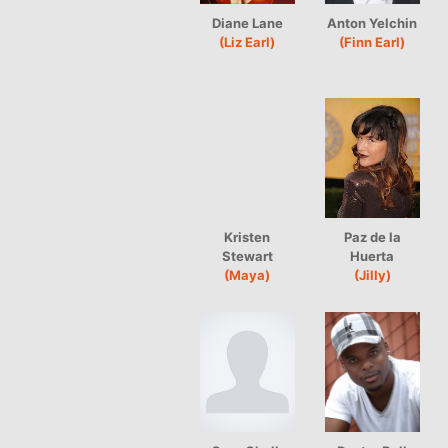
Diane Lane
Anton Yelchin
(Liz Earl)
(Finn Earl)
Kristen
Paz de la
Stewart
Huerta
(Maya)
(Jilly)