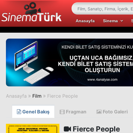
Anasayfa
Sinema
Anasayfa
Film
Fierce People
Genel Bakış
Fragman
Foto Galeri
Fierce People