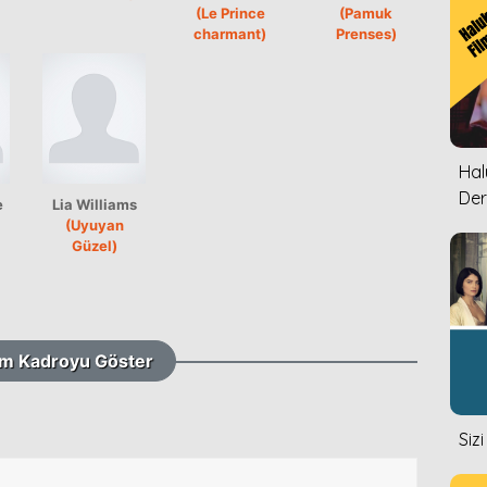
(Le Prince
(Pamuk
charmant)
Prenses)
Halu
Der
e
Lia Williams
(Uyuyan
Güzel)
m Kadroyu Göster
Siz