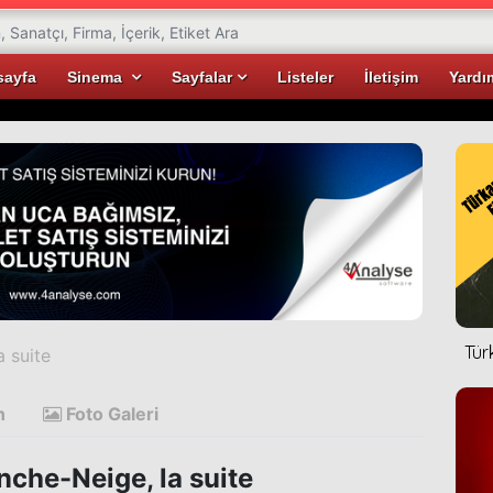
sayfa
Sinema
Sayfalar
Listeler
İletişim
Yardı
Tür
a suite
n
Foto Galeri
nche-Neige, la suite