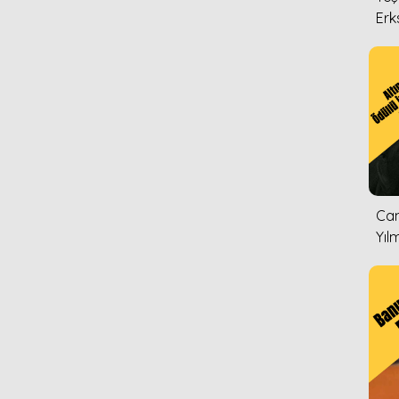
Erk
Can
Yıl