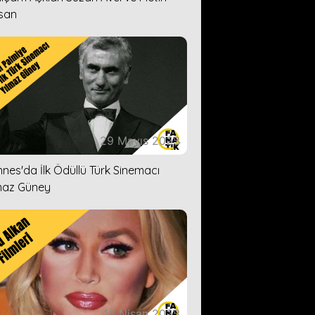
san
29 Mayıs 2023
nes'da İlk Ödüllü Türk Sinemacı
maz Güney
18 Nisan 2023