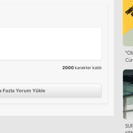
''Ö
Cün
2000
karakter kaldı
 Fazla Yorum Yükle
SÜR