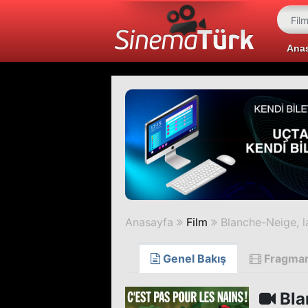
Ana
Anasayfa
Film
Blanche-Neige, l
Genel Bakış
Fragma
Bla