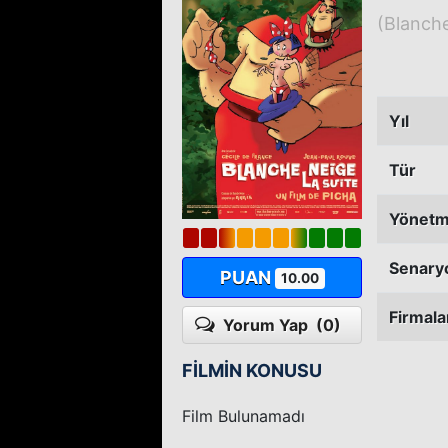
(Blanche
Yıl
Tür
Yönet
Senary
PUAN
10.00
Firmala
Yorum Yap
(0)
FİLMİN KONUSU
Film Bulunamadı