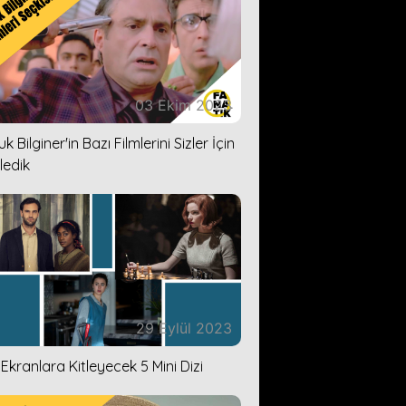
03 Ekim 2023
k Bilginer'in Bazı Filmlerini Sizler İçin
ledik
29 Eylül 2023
i Ekranlara Kitleyecek 5 Mini Dizi