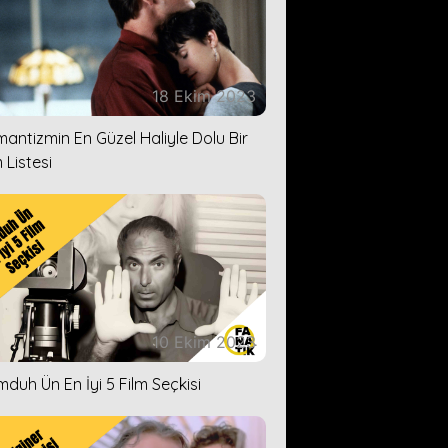
18 Ekim 2023
antizmin En Güzel Haliyle Dolu Bir
 Listesi
10 Ekim 2023
duh Ün En İyi 5 Film Seçkisi