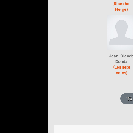
(Blanche-
Neige)
Jean-Claud
Donda
(Les sept
nains)
Tü