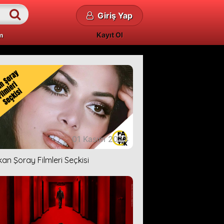
Giriş Yap
Kayıt Ol
m
01 Kasım 2023
kan Şoray Filmleri Seçkisi