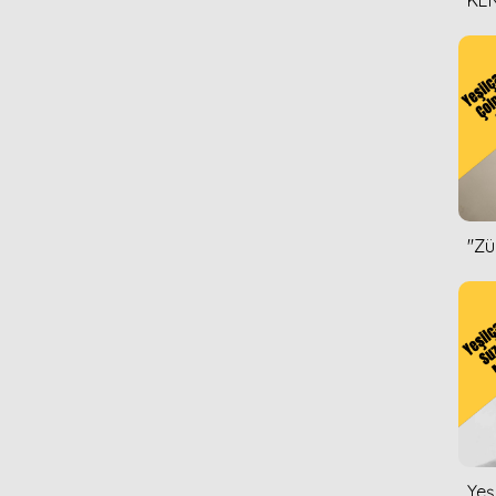
KEN
DİZ
''Z
Yeş