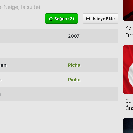
-Neige, la suite)
Beğen
(3)
Listeye Ekle
Kor
Film
2007
men
Picha
o
Picha
r
Cum
Öne