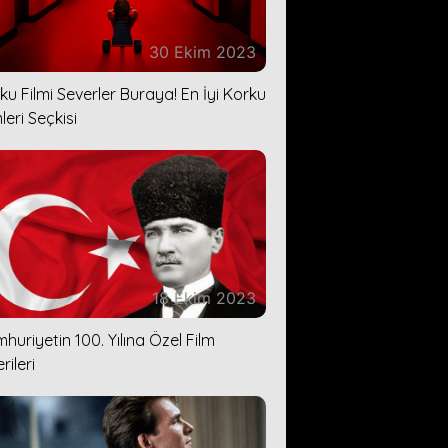
30 Ekim 2023
ku Filmi Severler Buraya! En İyi Korku
leri Seçkisi
18 Ekim 2023
huriyetin 100. Yılına Özel Film
rileri