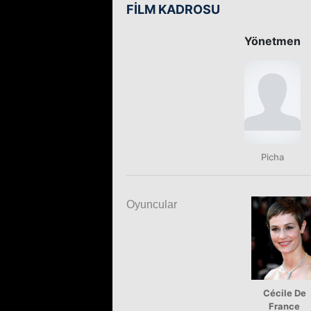
FİLM KADROSU
Yönetmen
Picha
Oyuncular
Cécile De
France