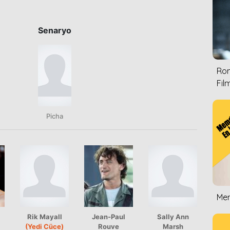
Senaryo
Rom
Film
Picha
Mem
Rik Mayall
Jean-Paul
Sally Ann
(Yedi Cüce)
Rouve
Marsh