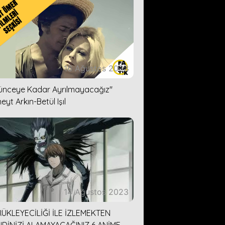
16 Ağustos 2023
lünceye Kadar Ayrılmayacağız''
eyt Arkın-Betül Işıl
14 Ağustos 2023
ÜKLEYECİLİĞİ İLE İZLEMEKTEN