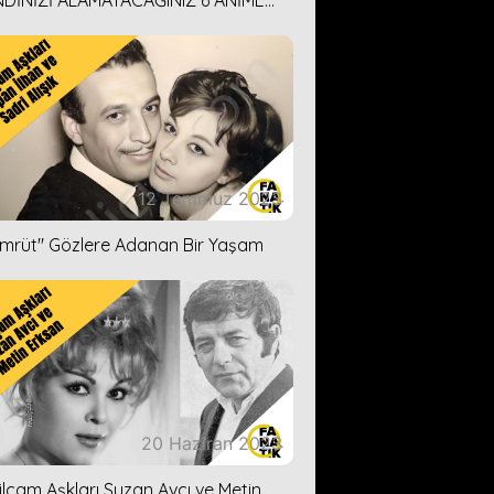
DİNİZİ ALAMAYACAĞINIZ 6 ANİME
İ ÖNERİMİZ
12 Temmuz 2023
ümrüt'' Gözlere Adanan Bir Yaşam
20 Haziran 2023
ilçam Aşkları Suzan Avcı ve Metin