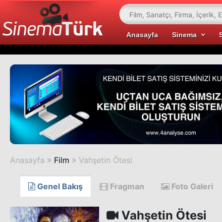
Anasayfa
Sinema
Anasayfa
Film
Vahşetin Ötesi
Genel Bakış
Fragman
Foto Galeri
Vahşetin Ötesi