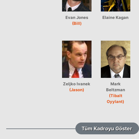
Evan Jones
Elaine Kagan
(Bill)
Zeljko Ivanek
Mark
(Jason)
Beltzman
(Tibalt
Oyylant)
Tüm Kadroyu Göster