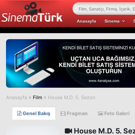
Anasayfa
Sinema
Anasayfa
Film
House M.D. 5. Sezon
Genel Bakış
Fragman
Foto Galeri
House M.D. 5. Se