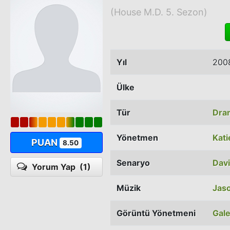
(House M.D. 5. Sezon)
Yıl
200
Ülke
Tür
Dra
Yönetmen
Kati
PUAN
8.50
Senaryo
Dav
Yorum Yap
(1)
Müzik
Jaso
Görüntü Yönetmeni
Gale