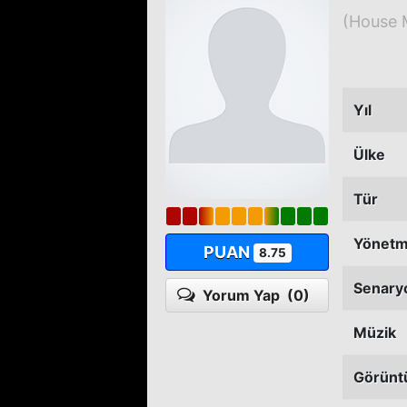
(House 
Yıl
Ülke
Tür
Yönet
PUAN
8.75
Senary
Yorum Yap
(0)
Müzik
Görünt