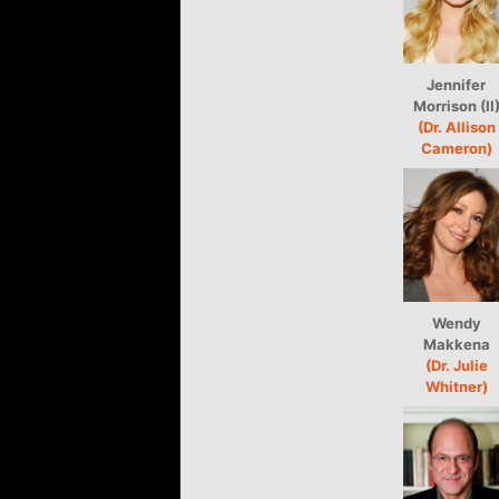
Jennifer
Morrison (II
(Dr. Allison
Cameron)
Wendy
Makkena
(Dr. Julie
Whitner)