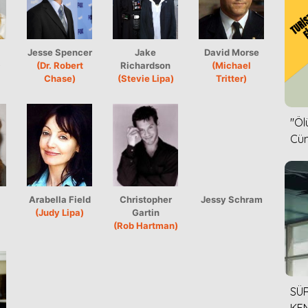
Jesse Spencer
Jake
David Morse
)
(Dr. Robert
Richardson
(Michael
Chase)
(Stevie Lipa)
Tritter)
''Ö
Cün
Arabella Field
Christopher
Jessy Schram
(Judy Lipa)
Gartin
(Rob Hartman)
SÜR