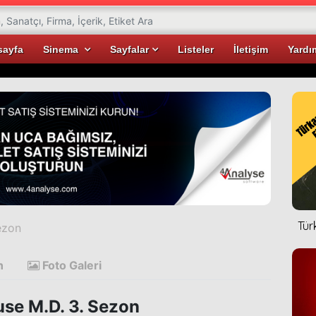
sayfa
Sinema
Sayfalar
Listeler
İletişim
Yardı
Tür
ezon
n
Foto Galeri
se M.D. 3. Sezon