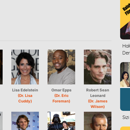
Halu
Der
Lisa Edelstein
Omar Epps
Robert Sean
(Dr. Lisa
(Dr. Eric
Leonard
Cuddy)
Foreman)
(Dr. James
Wilson)
Siz