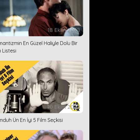
18 Ekim 2023
antizmin En Güzel Haliyle Dolu Bir
 Listesi
10 Ekim 2023
duh Ün En İyi 5 Film Seçkisi