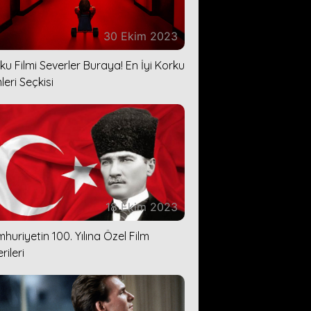
30 Ekim 2023
ku Filmi Severler Buraya! En İyi Korku
leri Seçkisi
18 Ekim 2023
huriyetin 100. Yılına Özel Film
rileri