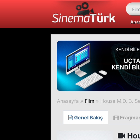
Ana
Anasayfa
Film
House M.D. 3. S
Genel Bakış
Fragma
Hou