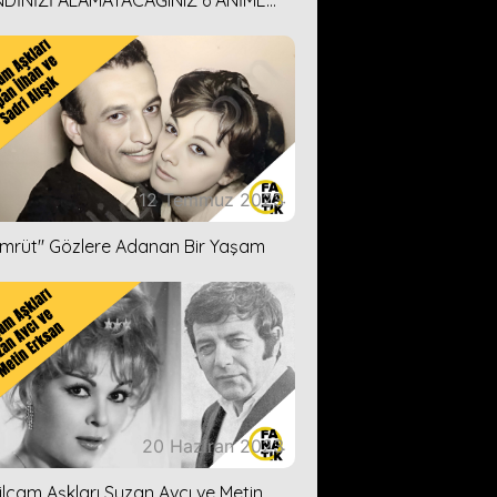
DİNİZİ ALAMAYACAĞINIZ 6 ANİME
İ ÖNERİMİZ
12 Temmuz 2023
ümrüt'' Gözlere Adanan Bir Yaşam
20 Haziran 2023
ilçam Aşkları Suzan Avcı ve Metin