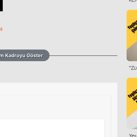
KEN
DİZ
a)
m Kadroyu Göster
''Z
Yeş