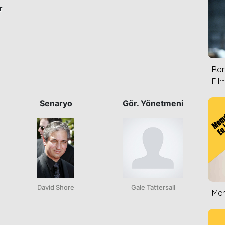
r
Rom
Film
Senaryo
Gör. Yönetmeni
David Shore
Gale Tattersall
Mem