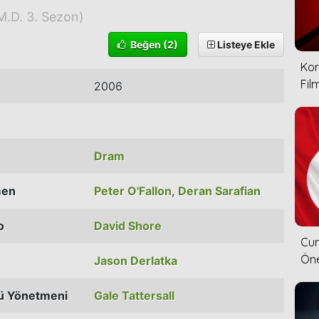
M.D. 3. Sezon)
Beğen
(2)
Listeye Ekle
Kor
Film
2006
Dram
men
Peter O'Fallon
,
Deran Sarafian
o
David Shore
Cum
Öne
Jason Derlatka
ü Yönetmeni
Gale Tattersall