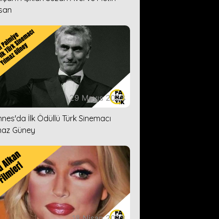
san
29 Mayıs 2023
nes'da İlk Ödüllü Türk Sinemacı
maz Güney
18 Nisan 2023