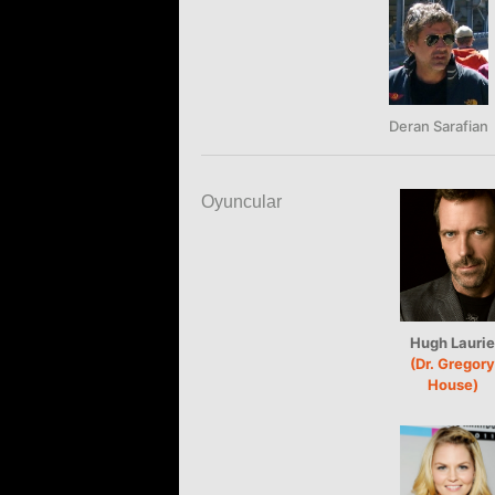
Deran Sarafian
Oyuncular
Hugh Laurie
(Dr. Gregory
House)