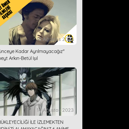
16 Ağustos 2023
lünceye Kadar Ayrılmayacağız''
eyt Arkın-Betül Işıl
14 Ağustos 2023
ÜKLEYECİLİĞİ İLE İZLEMEKTEN