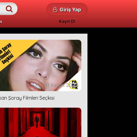
Giriş Yap
Kayıt Ol
m
01 Kasım 2023
kan Şoray Filmleri Seçkisi